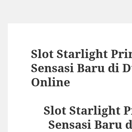
Slot Starlight Pri
Sensasi Baru di D
Online
Slot Starlight 
Sensasi Baru d