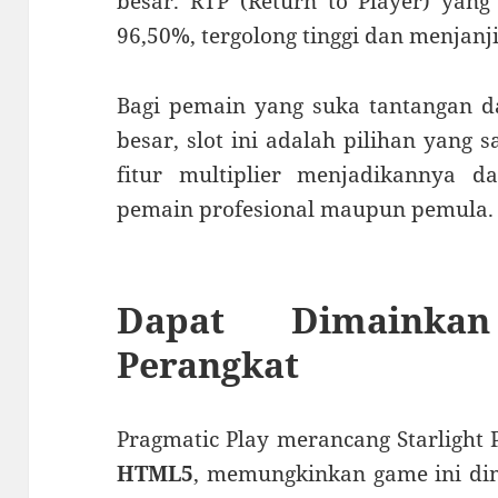
besar. RTP (Return to Player) yang
96,50%, tergolong tinggi dan menjanj
Bagi pemain yang suka tantangan d
besar, slot ini adalah pilihan yang s
fitur multiplier menjadikannya 
pemain profesional maupun pemula.
Dapat Dimainka
Perangkat
Pragmatic Play merancang Starlight
HTML5
, memungkinkan game ini dim