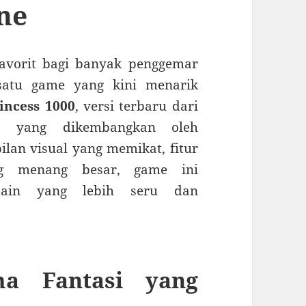
ne
favorit bagi banyak penggemar
 satu game yang kini menarik
rincess 1000
, versi terbaru dari
ss yang dikembangkan oleh
ilan visual yang memikat, fitur
ng menang besar, game ini
main yang lebih seru dan
a Fantasi yang