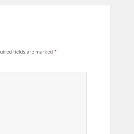
uired fields are marked
*