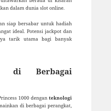
 ditawarkan berada di kisaran
ikan dalam dunia slot online.
an siap bersabar untuk hadiah
angat ideal. Potensi jackpot dan
daya tarik utama bagi banyak
n di Berbagai
 Princess 1000 dengan
teknologi
ainkan di berbagai perangkat,