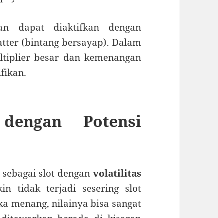
n dapat diaktifkan dengan
tter (bintang bersayap). Dalam
tiplier besar dan kemenangan
fikan.
i dengan Potensi
n sebagai slot dengan
volatilitas
n tidak terjadi sesering slot
ika menang, nilainya bisa sangat