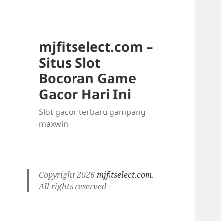
mjfitselect.com –
Situs Slot
Bocoran Game
Gacor Hari Ini
Slot gacor terbaru gampang
maxwin
Copyright 2026
mjfitselect.com
.
All rights reserved