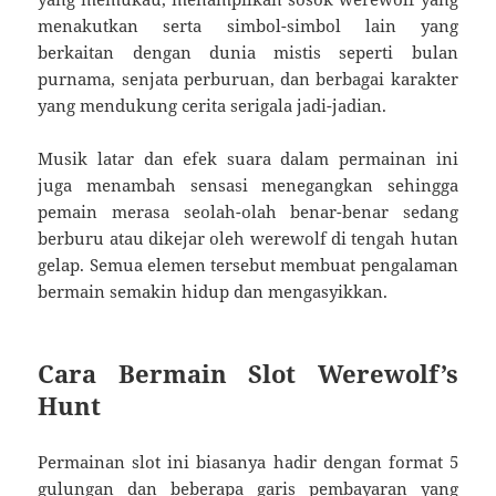
menakutkan serta simbol-simbol lain yang
berkaitan dengan dunia mistis seperti bulan
purnama, senjata perburuan, dan berbagai karakter
yang mendukung cerita serigala jadi-jadian.
Musik latar dan efek suara dalam permainan ini
juga menambah sensasi menegangkan sehingga
pemain merasa seolah-olah benar-benar sedang
berburu atau dikejar oleh werewolf di tengah hutan
gelap. Semua elemen tersebut membuat pengalaman
bermain semakin hidup dan mengasyikkan.
Cara Bermain Slot Werewolf’s
Hunt
Permainan slot ini biasanya hadir dengan format 5
gulungan dan beberapa garis pembayaran yang