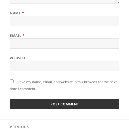
NAME
*
EMAIL
*
WEBSITE
Save my name, email, and website in this browser for the next
time I comment.
Post
PREVIOUS