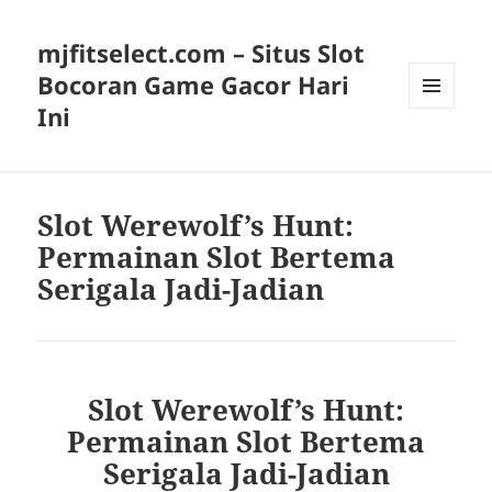
mjfitselect.com – Situs Slot
Bocoran Game Gacor Hari
Ini
MENU
AND
WIDGETS
Slot Werewolf’s Hunt:
Permainan Slot Bertema
Serigala Jadi-Jadian
Slot Werewolf’s Hunt:
Permainan Slot Bertema
Serigala Jadi-Jadian