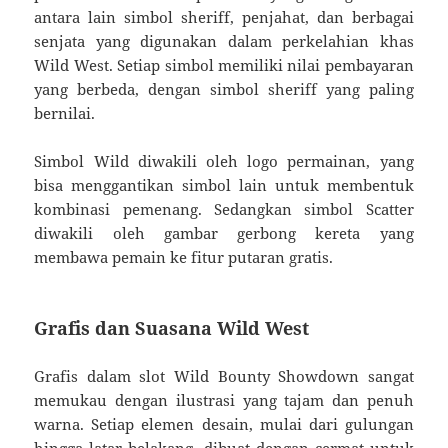
antara
lain
simbol
sheriff,
penjahat,
dan
berbagai
senjata
yang
digunakan
dalam
perkelahian
khas
Wild
West.
Setiap
simbol
memiliki
nilai
pembayaran
yang
berbeda,
dengan
simbol
sheriff
yang
paling
bernilai.
Simbol
Wild
diwakili
oleh
logo
permainan,
yang
bisa
menggantikan
simbol
lain
untuk
membentuk
kombinasi
pemenang.
Sedangkan
simbol
Scatter
diwakili
oleh
gambar
gerbong
kereta
yang
membawa
pemain
ke
fitur
putaran
gratis.
Grafis
dan
Suasana
Wild
West
Grafis
dalam
slot
Wild
Bounty
Showdown
sangat
memukau
dengan
ilustrasi
yang
tajam
dan
penuh
warna.
Setiap
elemen
desain,
mulai
dari
gulungan