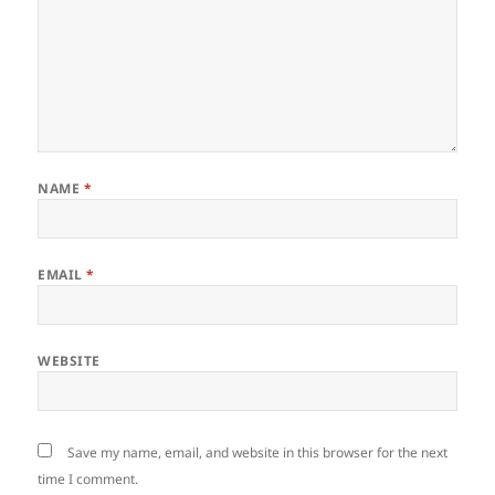
NAME
*
EMAIL
*
WEBSITE
Save my name, email, and website in this browser for the next
time I comment.