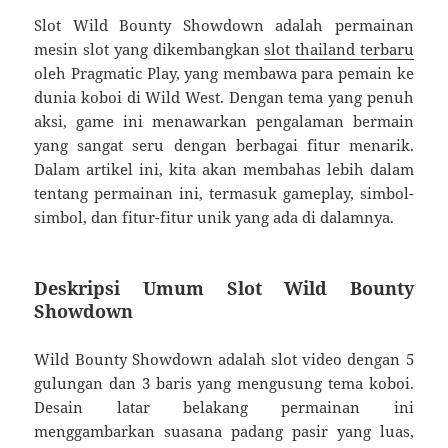
Slot
Wild
Bounty
Showdown
adalah
permainan
mesin
slot
yang
dikembangkan
slot thailand terbaru
oleh
Pragmatic
Play,
yang
membawa
para
pemain
ke
dunia
koboi
di
Wild
West.
Dengan
tema
yang
penuh
aksi,
game
ini
menawarkan
pengalaman
bermain
yang
sangat
seru
dengan
berbagai
fitur
menarik.
Dalam
artikel
ini,
kita
akan
membahas
lebih
dalam
tentang
permainan
ini,
termasuk
gameplay,
simbol-
simbol,
dan
fitur-
fitur
unik
yang
ada
di
dalamnya.
Deskripsi
Umum
Slot
Wild
Bounty
Showdown
Wild
Bounty
Showdown
adalah
slot
video
dengan
5
gulungan
dan
3
baris
yang
mengusung
tema
koboi.
Desain
latar
belakang
permainan
ini
menggambarkan
suasana
padang
pasir
yang
luas,