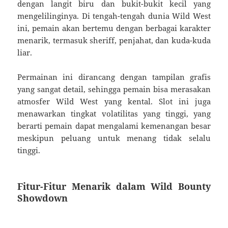
dengan
langit
biru
dan
bukit-
bukit
kecil
yang
mengelilinginya.
Di
tengah-
tengah
dunia
Wild
West
ini,
pemain
akan
bertemu
dengan
berbagai
karakter
menarik,
termasuk
sheriff,
penjahat,
dan
kuda-
kuda
liar.
Permainan
ini
dirancang
dengan
tampilan
grafis
yang
sangat
detail,
sehingga
pemain
bisa
merasakan
atmosfer
Wild
West
yang
kental.
Slot
ini
juga
menawarkan
tingkat
volatilitas
yang
tinggi,
yang
berarti
pemain
dapat
mengalami
kemenangan
besar
meskipun
peluang
untuk
menang
tidak
selalu
tinggi.
Fitur-
Fitur
Menarik
dalam
Wild
Bounty
Showdown