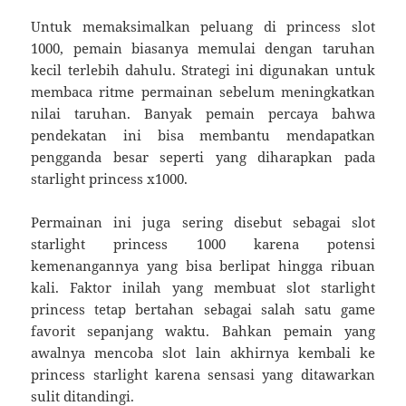
Untuk memaksimalkan peluang di princess slot
1000, pemain biasanya memulai dengan taruhan
kecil terlebih dahulu. Strategi ini digunakan untuk
membaca ritme permainan sebelum meningkatkan
nilai taruhan. Banyak pemain percaya bahwa
pendekatan ini bisa membantu mendapatkan
pengganda besar seperti yang diharapkan pada
starlight princess x1000.
Permainan ini juga sering disebut sebagai slot
starlight princess 1000 karena potensi
kemenangannya yang bisa berlipat hingga ribuan
kali. Faktor inilah yang membuat slot starlight
princess tetap bertahan sebagai salah satu game
favorit sepanjang waktu. Bahkan pemain yang
awalnya mencoba slot lain akhirnya kembali ke
princess starlight karena sensasi yang ditawarkan
sulit ditandingi.