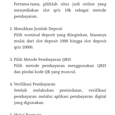
Pertama-tama, pilihlah situs judi online yang
menyediakan slot qris 10k sebagai metode
pembayaran.
Masukkan Jumlah Deposit
Pilih nominal deposit yang diinginkan, biasanya
mulai dari slot deposit 1000 hingga slot deposit
qris 10000.
Pilih Metode Pembayaran QRIS
Pilih metode pembayaran menggunakan QRIS
dan pindai kode QR yang muncul.
Verifikasi Pembayaran
Setelah melakukan pemindaian, verifikasi
pembayaran melalui aplikasi pembayaran digital
yang digunakan.
Mulai Bermain