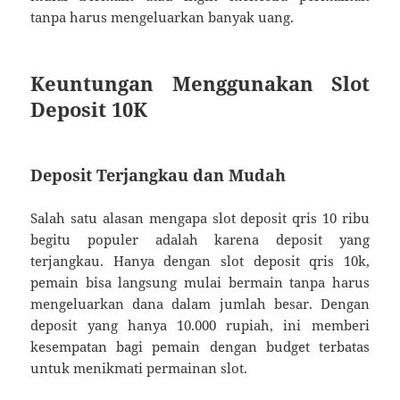
tanpa harus mengeluarkan banyak uang.
Keuntungan Menggunakan Slot
Deposit 10K
Deposit Terjangkau dan Mudah
Salah satu alasan mengapa slot deposit qris 10 ribu
begitu populer adalah karena deposit yang
terjangkau. Hanya dengan slot deposit qris 10k,
pemain bisa langsung mulai bermain tanpa harus
mengeluarkan dana dalam jumlah besar. Dengan
deposit yang hanya 10.000 rupiah, ini memberi
kesempatan bagi pemain dengan budget terbatas
untuk menikmati permainan slot.