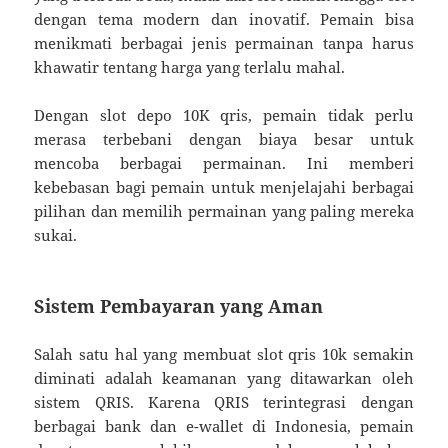
dengan tema modern dan inovatif. Pemain bisa
menikmati berbagai jenis permainan tanpa harus
khawatir tentang harga yang terlalu mahal.
Dengan slot depo 10K qris, pemain tidak perlu
merasa terbebani dengan biaya besar untuk
mencoba berbagai permainan. Ini memberi
kebebasan bagi pemain untuk menjelajahi berbagai
pilihan dan memilih permainan yang paling mereka
sukai.
Sistem Pembayaran yang Aman
Salah satu hal yang membuat slot qris 10k semakin
diminati adalah keamanan yang ditawarkan oleh
sistem QRIS. Karena QRIS terintegrasi dengan
berbagai bank dan e-wallet di Indonesia, pemain