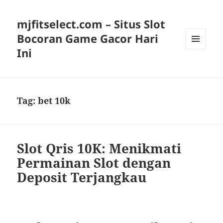
mjfitselect.com – Situs Slot
Bocoran Game Gacor Hari
Ini
MENU
AND
WIDGETS
Tag:
bet 10k
Slot Qris 10K: Menikmati
Permainan Slot dengan
Deposit Terjangkau