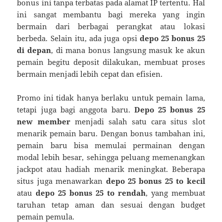
bonus ini tanpa terbatas pada alamat IP tertentu. Hal
ini sangat membantu bagi mereka yang ingin
bermain dari berbagai perangkat atau lokasi
berbeda. Selain itu, ada juga opsi
depo 25 bonus 25
di depan
, di mana bonus langsung masuk ke akun
pemain begitu deposit dilakukan, membuat proses
bermain menjadi lebih cepat dan efisien.
Promo ini tidak hanya berlaku untuk pemain lama,
tetapi juga bagi anggota baru.
Depo 25 bonus 25
new member
menjadi salah satu cara situs slot
menarik pemain baru. Dengan bonus tambahan ini,
pemain baru bisa memulai permainan dengan
modal lebih besar, sehingga peluang memenangkan
jackpot atau hadiah menarik meningkat. Beberapa
situs juga menawarkan
depo 25 bonus 25 to kecil
atau
depo 25 bonus 25 to rendah
, yang membuat
taruhan tetap aman dan sesuai dengan budget
pemain pemula.