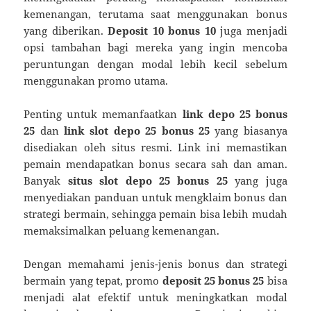
kemenangan, terutama saat menggunakan bonus
yang diberikan.
Deposit 10 bonus 10
juga menjadi
opsi tambahan bagi mereka yang ingin mencoba
peruntungan dengan modal lebih kecil sebelum
menggunakan promo utama.
Penting untuk memanfaatkan
link depo 25 bonus
25
dan
link slot depo 25 bonus 25
yang biasanya
disediakan oleh situs resmi. Link ini memastikan
pemain mendapatkan bonus secara sah dan aman.
Banyak
situs slot depo 25 bonus 25
yang juga
menyediakan panduan untuk mengklaim bonus dan
strategi bermain, sehingga pemain bisa lebih mudah
memaksimalkan peluang kemenangan.
Dengan memahami jenis-jenis bonus dan strategi
bermain yang tepat, promo
deposit 25 bonus 25
bisa
menjadi alat efektif untuk meningkatkan modal