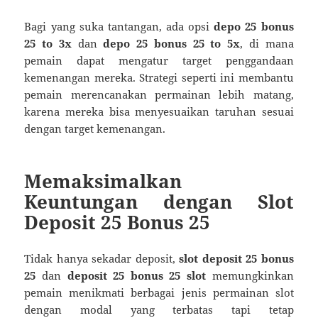
Bagi yang suka tantangan, ada opsi
depo 25 bonus
25 to 3x
dan
depo 25 bonus 25 to 5x
, di mana
pemain dapat mengatur target penggandaan
kemenangan mereka. Strategi seperti ini membantu
pemain merencanakan permainan lebih matang,
karena mereka bisa menyesuaikan taruhan sesuai
dengan target kemenangan.
Memaksimalkan
Keuntungan dengan Slot
Deposit 25 Bonus 25
Tidak hanya sekadar deposit,
slot deposit 25 bonus
25
dan
deposit 25 bonus 25 slot
memungkinkan
pemain menikmati berbagai jenis permainan slot
dengan modal yang terbatas tapi tetap