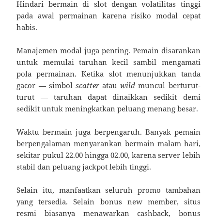
Hindari bermain di slot dengan volatilitas tinggi
pada awal permainan karena risiko modal cepat
habis.
Manajemen modal juga penting. Pemain disarankan
untuk memulai taruhan kecil sambil mengamati
pola permainan. Ketika slot menunjukkan tanda
gacor — simbol
scatter
atau
wild
muncul berturut-
turut — taruhan dapat dinaikkan sedikit demi
sedikit untuk meningkatkan peluang menang besar.
Waktu bermain juga berpengaruh. Banyak pemain
berpengalaman menyarankan bermain malam hari,
sekitar pukul 22.00 hingga 02.00, karena server lebih
stabil dan peluang jackpot lebih tinggi.
Selain itu, manfaatkan seluruh promo tambahan
yang tersedia. Selain bonus new member, situs
resmi biasanya menawarkan cashback, bonus