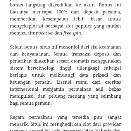
bonus langsung dikreditkan ke akun. Bonus ini
biasanya mencapai 100% dari deposit pertama,
memberikan kesempatan lebih besar untuk
mengeksplorasi berbagai slot populer yang mudah
memicu fitur
scatter
dan
free spin
.
Selain bonus, situs ini menonjol dari sisi keamanan
dan kenyamanan. Semua transaksi deposit dan
penarikan dilakukan secara otomatis menggunakan
sistem berteknologi tinggi, dilengkapi enkripsi
berlapis untuk melindungi data pribadi dan
keuangan pemain. Lisensi resmi dari otoritas
internasional menjamin permainan adil, bebas
manipulasi, dan peluang menang yang seimbang
bagi semua pemain.
Ragam permainan yang tersedia pun sangat
menarik. Situs ini menghadirkan slot dari provider