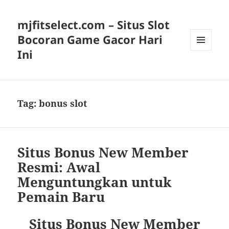
mjfitselect.com – Situs Slot
Bocoran Game Gacor Hari
Ini
MENU
AND
WIDGETS
Tag:
bonus slot
Situs Bonus New Member
Resmi: Awal
Menguntungkan untuk
Pemain Baru
Situs Bonus New Member