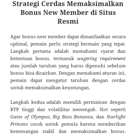
Strategi Cerdas Memaksimalkan
Bonus New Member di Situs
Resmi
Agar bonus new member dapat dimanfaatkan secara
optimal, pemain perlu strategi bermain yang tepat.
Langkah pertama adalah memahami syarat dan
ketentuan bonus, termasuk
wagering requirement
atau jumlah taruhan yang harus dipenuhi sebelum
bonus bisa dicairkan. Dengan memahami aturan ini,
pemain dapat mengatur taruhan dengan cerdas
untuk memaksimalkan keuntungan.
Langkah kedua adalah memilih permainan dengan
RTP tinggi dan volatilitas menengah. Slot seperti
Gates of Olympus
,
Big Bass Bonanza
, dan
Starlight
Princess
cocok untuk pemula karena memberikan
kemenangan stabil dan memaksimalkan bonus.