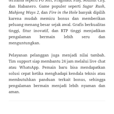
ternama seperti PG Soft, Pragmatic Play, Nolimit City,
dan Habanero. Game populer seperti
Sugar Rush
,
Mahjong Ways 2
, dan
Fire in the Hole
banyak dipilih
karena mudah memicu bonus dan memberikan
peluang menang besar sejak awal. Grafis berkualitas
tinggi, fitur inovatif, dan RTP tinggi menjadikan
pengalaman bermain lebih seru dan
menguntungkan.
Pelayanan pelanggan juga menjadi nilai tambah.
Tim support siap membantu 24 jam melalui live chat
atau WhatsApp. Pemain baru bisa mendapatkan
solusi cepat ketika menghadapi kendala teknis atau
membutuhkan panduan terkait bonus, sehingga
pengalaman bermain menjadi lebih nyaman dan
aman.