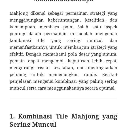
Mahjong dikenal sebagai permainan strategi yang
menggabungkan keberuntungan, ketelitian, dan
kemampuan membaca pola. Salah satu aspek
penting dalam permainan ini adalah mengenali
kombinasi tile yang sering muncul dan
memanfaatkannya untuk membangun strategi yang
efektif. Dengan memahami pola dasar yang umum,
pemain dapat mengambil keputusan lebih cepat,
mengurangi risiko kesalahan, dan meningkatkan
peluang untuk memenangkan ronde. Berikut
penjelasan mengenai kombinasi yang paling sering
muncul serta cara menggunakannya secara optimal.
1. Kombinasi Tile Mahjong yang
Sering Muncul