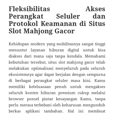
Fleksibilitas Akses
Perangkat Seluler dan
Protokol Keamanan di Situs
Slot Mahjong Gacor
Kehidupan modern yang mobilitasnya sangat tinggi
menuntut layanan hiburan digital untuk bisa
diakses dari mana saja tanpa kendala. Memahami
kebutuhan tersebut, situs slot mahjong gacor telah
melakukan optimalisasi menyeluruh pada seluruh
ekosistemnya agar dapat berjalan dengan sempurna
di berbagai perangkat seluler masa kini. Kamu
memiliki keleluasaan penuh untuk mengakses
seluruh konten hiburan premium cukup melalui
browser ponsel pintar kesayangan Kamu, tanpa
perlu merasa terbebani oleh keharusan mengunduh
berkas aplikasi tambahan. Hal ini membuat