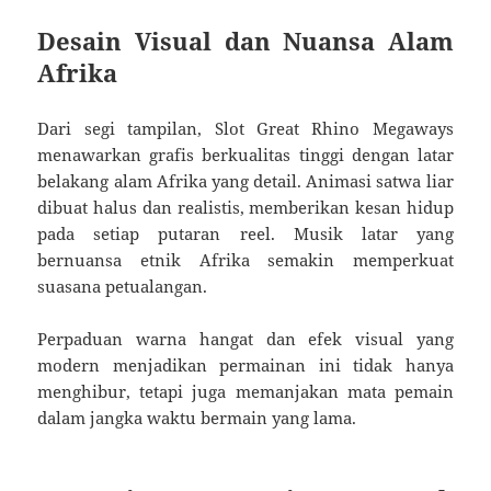
Desain Visual dan Nuansa Alam
Afrika
Dari segi tampilan, Slot Great Rhino Megaways
menawarkan grafis berkualitas tinggi dengan latar
belakang alam Afrika yang detail. Animasi satwa liar
dibuat halus dan realistis, memberikan kesan hidup
pada setiap putaran reel. Musik latar yang
bernuansa etnik Afrika semakin memperkuat
suasana petualangan.
Perpaduan warna hangat dan efek visual yang
modern menjadikan permainan ini tidak hanya
menghibur, tetapi juga memanjakan mata pemain
dalam jangka waktu bermain yang lama.