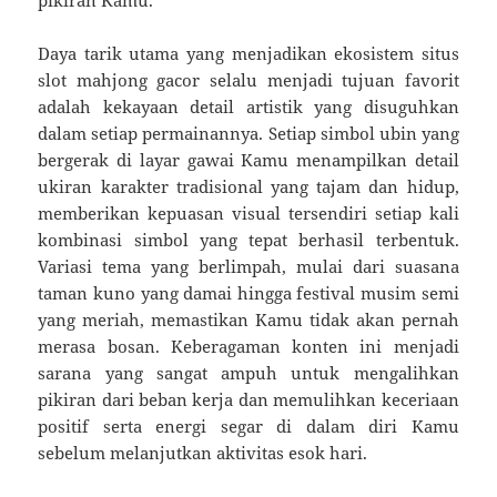
pikiran Kamu.
Daya tarik utama yang menjadikan ekosistem situs
slot mahjong gacor selalu menjadi tujuan favorit
adalah kekayaan detail artistik yang disuguhkan
dalam setiap permainannya. Setiap simbol ubin yang
bergerak di layar gawai Kamu menampilkan detail
ukiran karakter tradisional yang tajam dan hidup,
memberikan kepuasan visual tersendiri setiap kali
kombinasi simbol yang tepat berhasil terbentuk.
Variasi tema yang berlimpah, mulai dari suasana
taman kuno yang damai hingga festival musim semi
yang meriah, memastikan Kamu tidak akan pernah
merasa bosan. Keberagaman konten ini menjadi
sarana yang sangat ampuh untuk mengalihkan
pikiran dari beban kerja dan memulihkan keceriaan
positif serta energi segar di dalam diri Kamu
sebelum melanjutkan aktivitas esok hari.