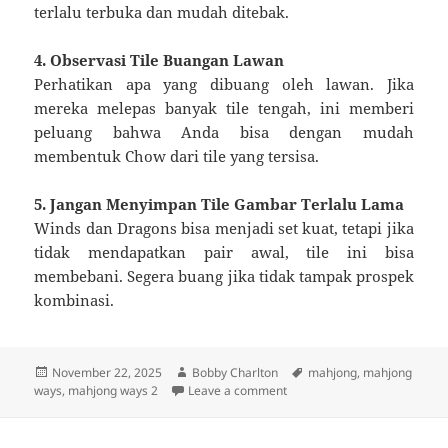
terlalu terbuka dan mudah ditebak.
4. Observasi Tile Buangan Lawan
Perhatikan apa yang dibuang oleh lawan. Jika
mereka melepas banyak tile tengah, ini memberi
peluang bahwa Anda bisa dengan mudah
membentuk Chow dari tile yang tersisa.
5. Jangan Menyimpan Tile Gambar Terlalu Lama
Winds dan Dragons bisa menjadi set kuat, tetapi jika
tidak mendapatkan pair awal, tile ini bisa
membebani. Segera buang jika tidak tampak prospek
kombinasi.
Posted
Author
Tags
November 22, 2025
Bobby Charlton
mahjong
,
mahjong
on
on Kombinasi Tile Mahjong 
ways
,
mahjong ways 2
Leave a comment