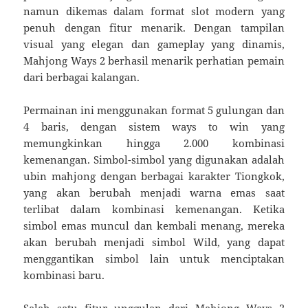
namun dikemas dalam format slot modern yang
penuh dengan fitur menarik. Dengan tampilan
visual yang elegan dan gameplay yang dinamis,
Mahjong Ways 2 berhasil menarik perhatian pemain
dari berbagai kalangan.
Permainan ini menggunakan format 5 gulungan dan
4 baris, dengan sistem ways to win yang
memungkinkan hingga 2.000 kombinasi
kemenangan. Simbol-simbol yang digunakan adalah
ubin mahjong dengan berbagai karakter Tiongkok,
yang akan berubah menjadi warna emas saat
terlibat dalam kombinasi kemenangan. Ketika
simbol emas muncul dan kembali menang, mereka
akan berubah menjadi simbol Wild, yang dapat
menggantikan simbol lain untuk menciptakan
kombinasi baru.
Salah satu fitur unggulan dari Mahjong Ways 2