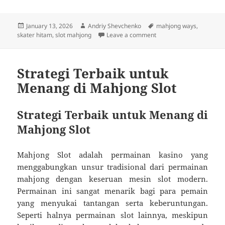
Posted
Author
Tags
January 13, 2026
Andriy Shevchenko
mahjong ways
,
on
on Slot Great Rhino Meg
skater hitam
,
slot mahjong
Leave a comment
Strategi Terbaik untuk
Menang di Mahjong Slot
Strategi Terbaik untuk Menang di
Mahjong Slot
Mahjong Slot adalah permainan kasino yang
menggabungkan unsur tradisional dari permainan
mahjong dengan keseruan mesin slot modern.
Permainan ini sangat menarik bagi para pemain
yang menyukai tantangan serta keberuntungan.
Seperti halnya permainan slot lainnya, meskipun