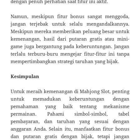
dengan penuh perhatian saat fitur ini aktif.
Namun, meskipun fitur bonus sangat menggoda,
jangan terjebak untuk selalu mengandalkannya.
Meskipun mereka memberikan peluang besar untuk
kemenangan, hasil dari putaran gratis atau mini-
game juga bergantung pada keberuntungan. Jangan
terlalu terburu-buru mengejar fitur-fitur ini tanpa
mempertimbangkan strategi taruhan yang bijak.
Kesimpulan
Untuk meraih kemenangan di Mahjong Slot, penting
untuk memadukan keberuntungan dengan
pemahaman yang baik tentang mekanisme
permainan. Pahami simbol-simbol, tabel
pembayaran, dan taruhan yang sesuai dengan
anggaran Anda. Selain itu, manfaatkan fitur bonus
dan putaran gratis dengan bijak, tetapi jangan