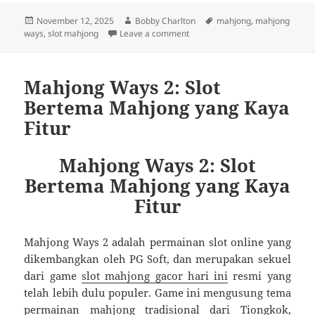
Posted
Author
Tags
November 12, 2025
Bobby Charlton
mahjong
,
mahjong
on
on Inovasi dan Popularitas PG 
ways
,
slot mahjong
Leave a comment
Mahjong Ways 2: Slot
Bertema Mahjong yang Kaya
Fitur
Mahjong Ways 2: Slot
Bertema Mahjong yang Kaya
Fitur
Mahjong Ways 2 adalah permainan slot online yang
dikembangkan oleh PG Soft, dan merupakan sekuel
dari game
slot mahjong gacor hari ini
resmi yang
telah lebih dulu populer. Game ini mengusung tema
permainan mahjong tradisional dari Tiongkok,