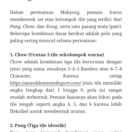
Dalam permainan Mahjong, pemain harus
membentuk set atau kelompok tile yang terdiri dari
Pung
,
Chow
, dan
Kong
, serta satu pasang mata (pair).
Beberapa kombinasi dasar berikut adalah pola yang
paling sering muncul selama permainan:
1. Chow (Urutan 3 tile sekolompok warna)
Chow adalah kombinasi tiga tile berurutan dengan
jenis yang sama, misalnya 3–4–5 Bamboo atau 6–7–8
Character. Karena setiap
https://ameublementsduport.com/
jenis tile memiliki
angka lengkap dari 1 hingga 9, pola ini sangat
mudah terbentuk. Pemain biasanya akan fokus pada
tile tengah seperti angka 4, 5, dan 6 karena lebih
fleksibel untuk membentuk urutan.
2. Pung (Tiga tile identik)