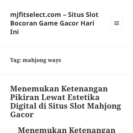
mjfitselect.com – Situs Slot
Bocoran Game Gacor Hari
Ini
MENU
AND
WIDGETS
Tag:
mahjong ways
Menemukan Ketenangan
Pikiran Lewat Estetika
Digital di Situs Slot Mahjong
Gacor
Menemukan Ketenangan