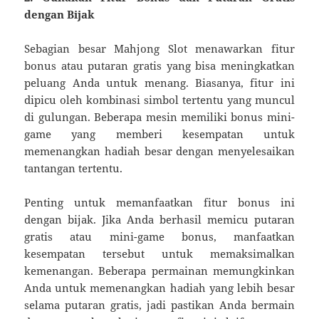
dengan Bijak
Sebagian besar Mahjong Slot menawarkan fitur
bonus atau putaran gratis yang bisa meningkatkan
peluang Anda untuk menang. Biasanya, fitur ini
dipicu oleh kombinasi simbol tertentu yang muncul
di gulungan. Beberapa mesin memiliki bonus mini-
game yang memberi kesempatan untuk
memenangkan hadiah besar dengan menyelesaikan
tantangan tertentu.
Penting untuk memanfaatkan fitur bonus ini
dengan bijak. Jika Anda berhasil memicu putaran
gratis atau mini-game bonus, manfaatkan
kesempatan tersebut untuk memaksimalkan
kemenangan. Beberapa permainan memungkinkan
Anda untuk memenangkan hadiah yang lebih besar
selama putaran gratis, jadi pastikan Anda bermain