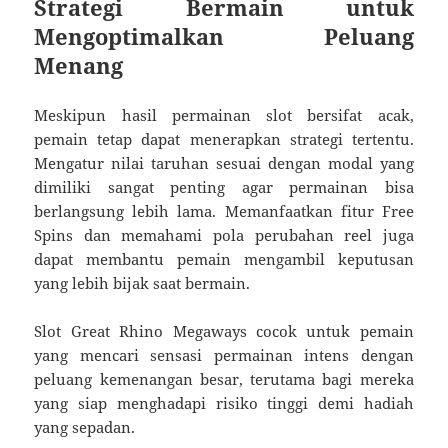
Strategi Bermain untuk
Mengoptimalkan Peluang
Menang
Meskipun hasil permainan slot bersifat acak,
pemain tetap dapat menerapkan strategi tertentu.
Mengatur nilai taruhan sesuai dengan modal yang
dimiliki sangat penting agar permainan bisa
berlangsung lebih lama. Memanfaatkan fitur Free
Spins dan memahami pola perubahan reel juga
dapat membantu pemain mengambil keputusan
yang lebih bijak saat bermain.
Slot Great Rhino Megaways cocok untuk pemain
yang mencari sensasi permainan intens dengan
peluang kemenangan besar, terutama bagi mereka
yang siap menghadapi risiko tinggi demi hadiah
yang sepadan.