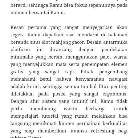
berarti, sehingga Kamu bisa fokus sepenuhnya pada
momen bersantai Kamu.
Kesan pertama yang sangat menyegarkan akan
segera Kamu dapatkan saat mendarat di halaman
beranda situs slot mahjong gacor. Desain antarmuka
platform ini dirancang dengan pendekatan
minimalis yang bersih, menggunakan palet warna
yang menyejukkan mata serta penempatan elemen
grafis yang sangat rapi. Pihak pengembang
memahami betul bahwa kenyamanan navigasi
adalah kunci, sehingga semua tombol fitur penting
diletakkan pada posisi yang sangat ergonomis.
Dengan alur sistem yang intuitif ini, Kamu tidak
perlu membuang waktu berharga untuk
mempelajari tutorial yang rumit, melainkan bisa
langsung menikmati konten permainan berkualitas
yang siap memberikan nuansa refreshing bagi