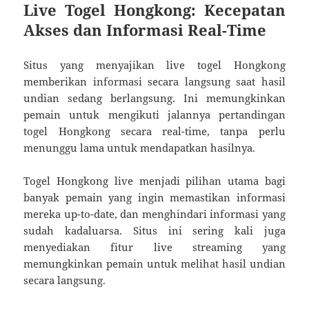
Live Togel Hongkong: Kecepatan
Akses dan Informasi Real-Time
Situs yang menyajikan live togel Hongkong
memberikan informasi secara langsung saat hasil
undian sedang berlangsung. Ini memungkinkan
pemain untuk mengikuti jalannya pertandingan
togel Hongkong secara real-time, tanpa perlu
menunggu lama untuk mendapatkan hasilnya.
Togel Hongkong live menjadi pilihan utama bagi
banyak pemain yang ingin memastikan informasi
mereka up-to-date, dan menghindari informasi yang
sudah kadaluarsa. Situs ini sering kali juga
menyediakan fitur live streaming yang
memungkinkan pemain untuk melihat hasil undian
secara langsung.