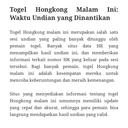
Togel Hongkong Malam Ini:
Waktu Undian yang Dinantikan
Togel Hongkong malam ini merupakan salah satu
sesi undian yang paling banyak ditunggu oleh
pemain togel. Banyak situs data HK yang
menampilkan hasil undian ini, dan memberikan
informasi terkait nomor HK yang keluar pada sesi
tersebut. Bagi banyak pemain, togel Hongkong
malam ini adalah kesempatan mereka untuk
mencoba keberuntungan dan meraih kemenangan.
Situs yang menyediakan informasi tentang togel
Hongkong malam ini umumnya memiliki update
yang cepat dan akurat, sehingga para pemain bisa
langsung mendapatkan hasil undian yang valid.