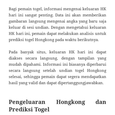
Bagi pemain togel, informasi mengenai keluaran HK
hari ini sangat penting. Data ini akan memberikan
gambaran langsung mengenai angka yang baru saja
keluar di sesi undian. Dengan mengetahui keluaran
HK hari ini, pemain dapat melakukan analisis untuk
prediksi togel Hongkong pada waktu berikutnya.
Pada banyak situs, keluaran HK hari ini dapat
diakses secara langsung, dengan tampilan yang
mudah dipahami. Informasi ini biasanya diperbarui
secara langsung setelah undian togel Hongkong
selesai, sehingga pemain dapat segera mendapatkan
hasil yang valid dan dapat dipertanggungjawabkan.
Pengeluaran Hongkong dan
Prediksi Togel