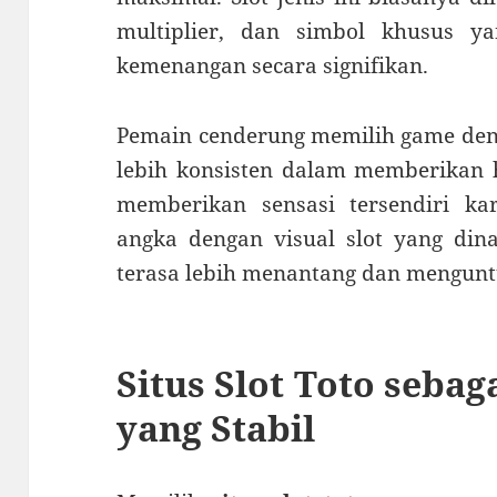
multiplier, dan simbol khusus y
kemenangan secara signifikan.
Pemain cenderung memilih game deng
lebih konsisten dalam memberikan h
memberikan sensasi tersendiri k
angka dengan visual slot yang dina
terasa lebih menantang dan mengun
Situs Slot Toto sebag
yang Stabil