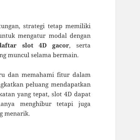
ungan, strategi tetap memiliki
 untuk mengatur modal dengan
daftar slot 4D gacor
, serta
ng muncul selama bermain.
uru dan memahami fitur dalam
ngkatkan peluang mendapatkan
katan yang tepat, slot 4D dapat
anya menghibur tetapi juga
g menarik.