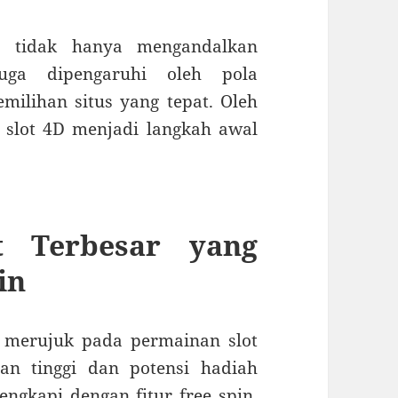
D tidak hanya mengandalkan
juga dipengaruhi oleh pola
milihan situs yang tepat. Oleh
 slot 4D menjadi langkah awal
t Terbesar yang
in
merujuk pada permainan slot
an tinggi dan potensi hadiah
lengkapi dengan fitur free spin,