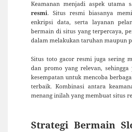
Keamanan menjadi aspek utama 
resmi
. Situs resmi biasanya memil
enkripsi data, serta layanan pela
bermain di situs yang terpercaya, 
dalam melakukan taruhan maupun p
Situs toto gacor resmi juga serin
dan promo yang relevan, sehingga 
kesempatan untuk mencoba berbagai 
terbaik. Kombinasi antara keama
menang inilah yang membuat situs re
Strategi Bermain S