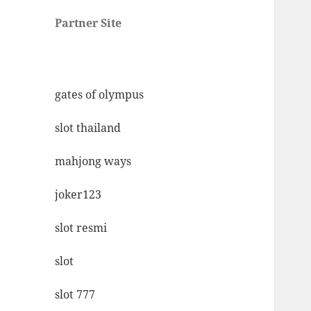
Partner Site
gates of olympus
slot thailand
mahjong ways
joker123
slot resmi
slot
slot 777