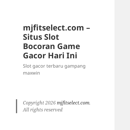
mjfitselect.com –
Situs Slot
Bocoran Game
Gacor Hari Ini
Slot gacor terbaru gampang
maxwin
Copyright 2026
mjfitselect.com
.
All rights reserved