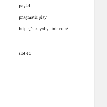
pay4d
pragmatic play
https://sorayabyclinic.com/
slot 4d