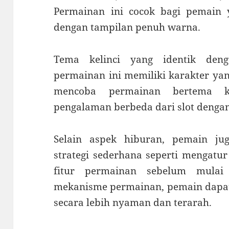
Permainan ini cocok bagi pemain
dengan tampilan penuh warna.
Tema kelinci yang identik den
permainan ini memiliki karakter yan
mencoba permainan bertema k
pengalaman berbeda dari slot dengan
Selain aspek hiburan, pemain ju
strategi sederhana seperti mengat
fitur permainan sebelum mulai
mekanisme permainan, pemain dapat 
secara lebih nyaman dan terarah.