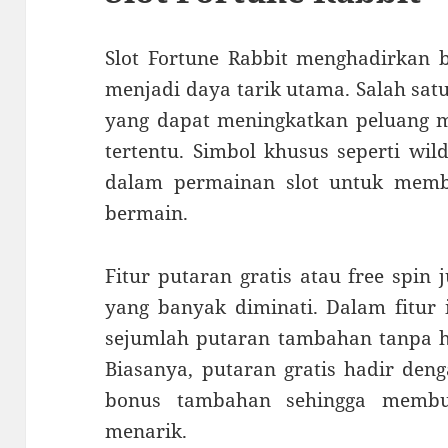
Slot Fortune Rabbit menghadirkan 
menjadi daya tarik utama. Salah sat
yang dapat meningkatkan peluang 
tertentu. Simbol khusus seperti wil
dalam permainan slot untuk memb
bermain.
Fitur putaran gratis atau free spin
yang banyak diminati. Dalam fitur
sejumlah putaran tambahan tanpa h
Biasanya, putaran gratis hadir de
bonus tambahan sehingga membu
menarik.