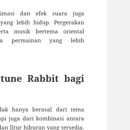
animasi dan efek suara juga
ang lebih hidup. Pergerakan
erta musik bertema oriental
na permainan yang lebih
rtune Rabbit bagi
idak hanya berasal dari tema
pi juga dari kombinasi antara
an fitur hiburan yang tersedia.