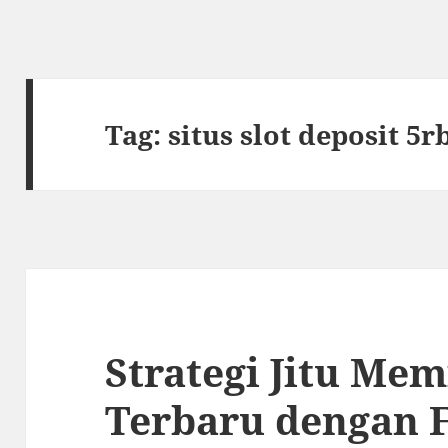
Tag:
situs slot deposit 5r
Strategi Jitu Memi
Terbaru dengan F