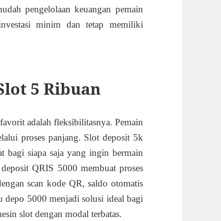
rmudah pengelolaan keuangan pemain
nvestasi minim dan tetap memiliki
lot 5 Ribuan
favorit adalah fleksibilitasnya. Pemain
lalui proses panjang. Slot deposit 5k
t bagi siapa saja yang ingin bermain
ot deposit QRIS 5000 membuat proses
engan scan kode QR, saldo otomatis
 depo 5000 menjadi solusi ideal bagi
esin slot dengan modal terbatas.