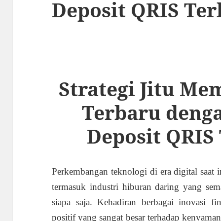
Deposit QRIS Ter
Strategi Jitu Mem
Terbaru denga
Deposit QRIS
Perkembangan teknologi di era digital saat 
termasuk industri hiburan daring yang sem
siapa saja. Kehadiran berbagai inovasi 
positif yang sangat besar terhadap kenyama