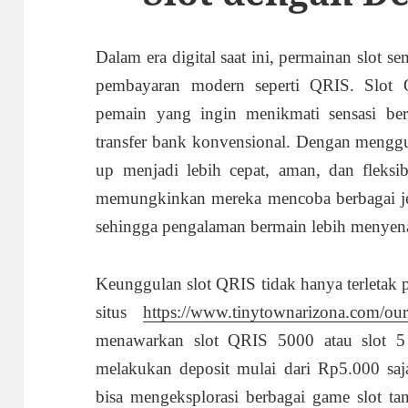
Dalam era digital saat ini, permainan slot 
pembayaran modern seperti QRIS. Slot 
pemain yang ingin menikmati sensasi ber
transfer bank konvensional. Dengan menggu
up menjadi lebih cepat, aman, dan fleksi
memungkinkan mereka mencoba berbagai je
sehingga pengalaman bermain lebih menyen
Keunggulan slot QRIS tidak hanya terleta
situs
https://www.tinytownarizona.com/our
menawarkan slot QRIS 5000 atau slot 
melakukan deposit mulai dari Rp5.000 saj
bisa mengeksplorasi berbagai game slot ta