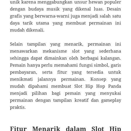
unik karena menggabungkan unsur hewan populer
dengan budaya musik yang dikenal luas. Desain
grafis yang berwarna-warni juga menjadi salah satu
daya tarik utama yang membuat permainan ini
mudah dikenali.
Selain tampilan yang menarik, permainan ini
menawarkan mekanisme slot yang sederhana
sehingga dapat dimainkan oleh berbagai kalangan.
Pemain hanya perlu memahami fungsi simbol, garis
pembayaran, serta fitur yang tersedia untuk
menikmati jalannya permainan. Konsep yang
mudah dipahami membuat Slot Hip Hop Panda
menjadi pilihan bagi pemain yang menyukai
permainan dengan tampilan kreatif dan gameplay
praktis.
Fitur Menarik dalam Slot Hip