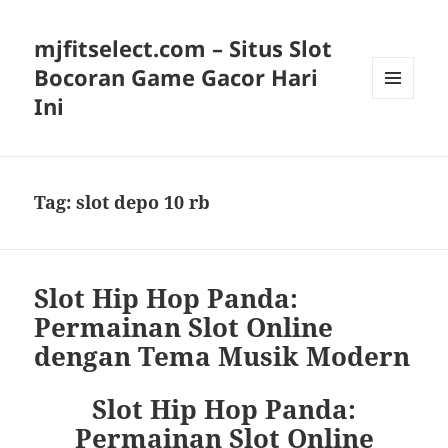
mjfitselect.com – Situs Slot
Bocoran Game Gacor Hari
Ini
MENU
AND
WIDGETS
Tag:
slot depo 10 rb
Slot Hip Hop Panda:
Permainan Slot Online
dengan Tema Musik Modern
Slot Hip Hop Panda:
Permainan Slot Online