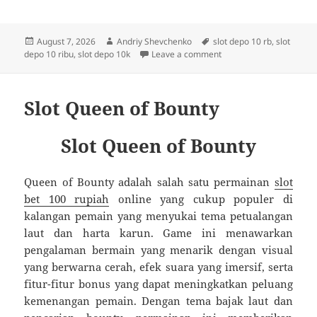
Posted
Author
Tags
August 7, 2026
Andriy Shevchenko
slot depo 10 rb
,
slot
on
on Slot Hip Hop Panda:
depo 10 ribu
,
slot depo 10k
Leave a comment
Slot Queen of Bounty
Slot Queen of Bounty
Queen of Bounty
adalah salah satu permainan
slot
bet 100 rupiah
online yang cukup populer di
kalangan pemain yang menyukai tema petualangan
laut dan harta karun. Game ini menawarkan
pengalaman bermain yang menarik dengan visual
yang berwarna cerah, efek suara yang imersif, serta
fitur-fitur bonus yang dapat meningkatkan peluang
kemenangan pemain. Dengan tema bajak laut dan