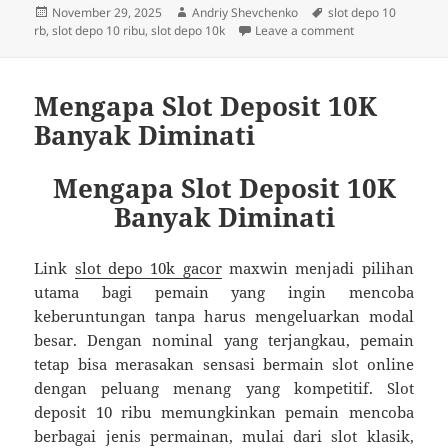
Posted
Author
Tags
November 29, 2025
Andriy Shevchenko
slot depo 10
on
on Slot Queen of
rb
,
slot depo 10 ribu
,
slot depo 10k
Leave a comment
Mengapa Slot Deposit 10K
Banyak Diminati
Mengapa Slot Deposit 10K
Banyak Diminati
Link
slot depo 10k gacor
maxwin menjadi pilihan
utama bagi pemain yang ingin mencoba
keberuntungan tanpa harus mengeluarkan modal
besar. Dengan nominal yang terjangkau, pemain
tetap bisa merasakan sensasi bermain slot online
dengan peluang menang yang kompetitif. Slot
deposit 10 ribu memungkinkan pemain mencoba
berbagai jenis permainan, mulai dari slot klasik,