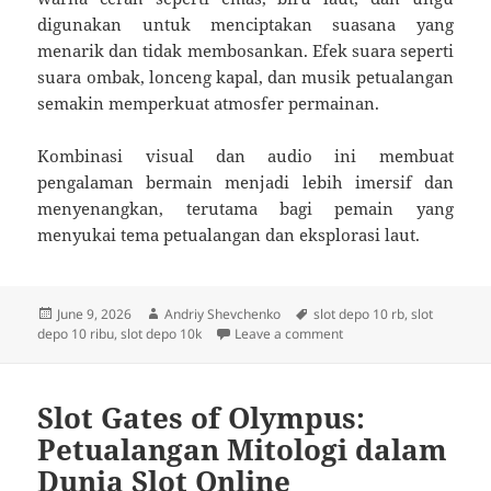
digunakan untuk menciptakan suasana yang
menarik dan tidak membosankan. Efek suara seperti
suara ombak, lonceng kapal, dan musik petualangan
semakin memperkuat atmosfer permainan.
Kombinasi visual dan audio ini membuat
pengalaman bermain menjadi lebih imersif dan
menyenangkan, terutama bagi pemain yang
menyukai tema petualangan dan eksplorasi laut.
Posted
Author
Tags
June 9, 2026
Andriy Shevchenko
slot depo 10 rb
,
slot
on
on Slot Queen of Bounty
depo 10 ribu
,
slot depo 10k
Leave a comment
Slot Gates of Olympus:
Petualangan Mitologi dalam
Dunia Slot Online