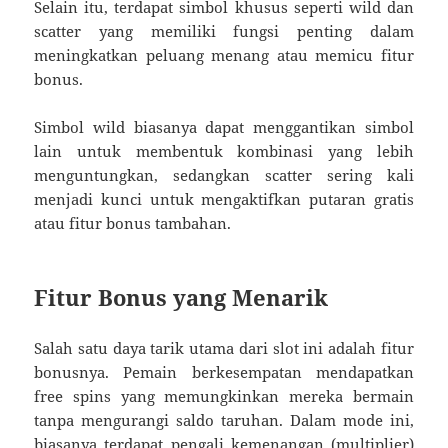
Selain itu, terdapat simbol khusus seperti wild dan
scatter yang memiliki fungsi penting dalam
meningkatkan peluang menang atau memicu fitur
bonus.
Simbol wild biasanya dapat menggantikan simbol
lain untuk membentuk kombinasi yang lebih
menguntungkan, sedangkan scatter sering kali
menjadi kunci untuk mengaktifkan putaran gratis
atau fitur bonus tambahan.
Fitur Bonus yang Menarik
Salah satu daya tarik utama dari slot ini adalah fitur
bonusnya. Pemain berkesempatan mendapatkan
free spins yang memungkinkan mereka bermain
tanpa mengurangi saldo taruhan. Dalam mode ini,
biasanya terdapat pengali kemenangan (multiplier)