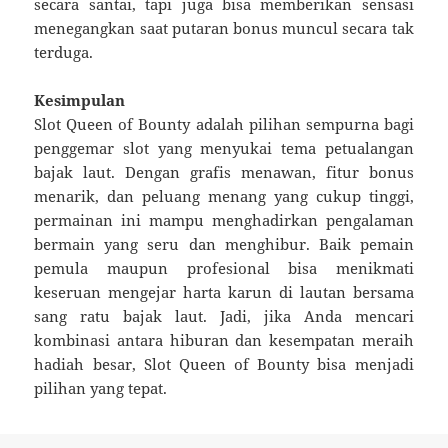
secara santai, tapi juga bisa memberikan sensasi
menegangkan saat putaran bonus muncul secara tak
terduga.
Kesimpulan
Slot Queen of Bounty adalah pilihan sempurna bagi
penggemar slot yang menyukai tema petualangan
bajak laut. Dengan grafis menawan, fitur bonus
menarik, dan peluang menang yang cukup tinggi,
permainan ini mampu menghadirkan pengalaman
bermain yang seru dan menghibur. Baik pemain
pemula maupun profesional bisa menikmati
keseruan mengejar harta karun di lautan bersama
sang ratu bajak laut. Jadi, jika Anda mencari
kombinasi antara hiburan dan kesempatan meraih
hadiah besar, Slot Queen of Bounty bisa menjadi
pilihan yang tepat.