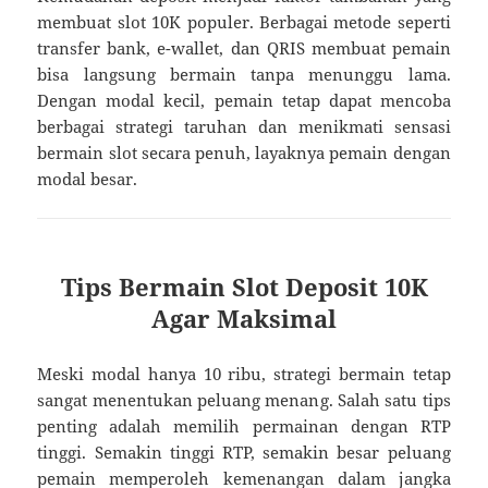
membuat slot 10K populer. Berbagai metode seperti
transfer bank, e-wallet, dan QRIS membuat pemain
bisa langsung bermain tanpa menunggu lama.
Dengan modal kecil, pemain tetap dapat mencoba
berbagai strategi taruhan dan menikmati sensasi
bermain slot secara penuh, layaknya pemain dengan
modal besar.
Tips Bermain Slot Deposit 10K
Agar Maksimal
Meski modal hanya 10 ribu, strategi bermain tetap
sangat menentukan peluang menang. Salah satu tips
penting adalah memilih permainan dengan RTP
tinggi. Semakin tinggi RTP, semakin besar peluang
pemain memperoleh kemenangan dalam jangka