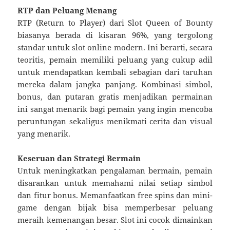
RTP dan Peluang Menang
RTP (Return to Player) dari Slot Queen of Bounty
biasanya berada di kisaran 96%, yang tergolong
standar untuk slot online modern. Ini berarti, secara
teoritis, pemain memiliki peluang yang cukup adil
untuk mendapatkan kembali sebagian dari taruhan
mereka dalam jangka panjang. Kombinasi simbol,
bonus, dan putaran gratis menjadikan permainan
ini sangat menarik bagi pemain yang ingin mencoba
peruntungan sekaligus menikmati cerita dan visual
yang menarik.
Keseruan dan Strategi Bermain
Untuk meningkatkan pengalaman bermain, pemain
disarankan untuk memahami nilai setiap simbol
dan fitur bonus. Memanfaatkan free spins dan mini-
game dengan bijak bisa memperbesar peluang
meraih kemenangan besar. Slot ini cocok dimainkan