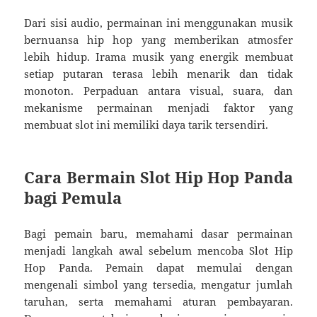
Dari sisi audio, permainan ini menggunakan musik
bernuansa hip hop yang memberikan atmosfer
lebih hidup. Irama musik yang energik membuat
setiap putaran terasa lebih menarik dan tidak
monoton. Perpaduan antara visual, suara, dan
mekanisme permainan menjadi faktor yang
membuat slot ini memiliki daya tarik tersendiri.
Cara Bermain Slot Hip Hop Panda
bagi Pemula
Bagi pemain baru, memahami dasar permainan
menjadi langkah awal sebelum mencoba Slot Hip
Hop Panda. Pemain dapat memulai dengan
mengenali simbol yang tersedia, mengatur jumlah
taruhan, serta memahami aturan pembayaran.