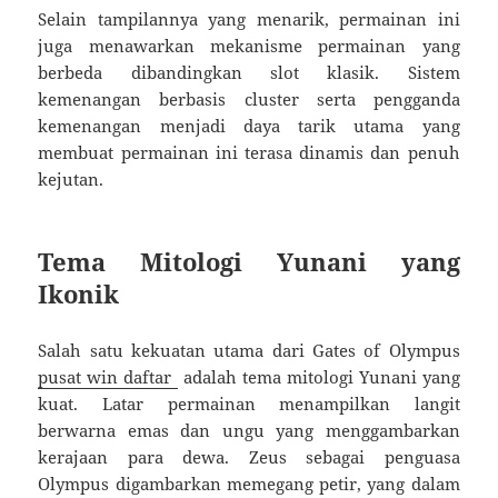
Selain tampilannya yang menarik, permainan ini
juga menawarkan mekanisme permainan yang
berbeda dibandingkan slot klasik. Sistem
kemenangan berbasis cluster serta pengganda
kemenangan menjadi daya tarik utama yang
membuat permainan ini terasa dinamis dan penuh
kejutan.
Tema Mitologi Yunani yang
Ikonik
Salah satu kekuatan utama dari Gates of Olympus
pusat win daftar
adalah tema mitologi Yunani yang
kuat. Latar permainan menampilkan langit
berwarna emas dan ungu yang menggambarkan
kerajaan para dewa. Zeus sebagai penguasa
Olympus digambarkan memegang petir, yang dalam