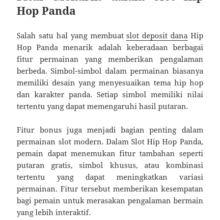
Hop Panda
Salah satu hal yang membuat
slot deposit dana
Hip
Hop Panda menarik adalah keberadaan berbagai
fitur permainan yang memberikan pengalaman
berbeda. Simbol-simbol dalam permainan biasanya
memiliki desain yang menyesuaikan tema hip hop
dan karakter panda. Setiap simbol memiliki nilai
tertentu yang dapat memengaruhi hasil putaran.
Fitur bonus juga menjadi bagian penting dalam
permainan slot modern. Dalam Slot Hip Hop Panda,
pemain dapat menemukan fitur tambahan seperti
putaran gratis, simbol khusus, atau kombinasi
tertentu yang dapat meningkatkan variasi
permainan. Fitur tersebut memberikan kesempatan
bagi pemain untuk merasakan pengalaman bermain
yang lebih interaktif.