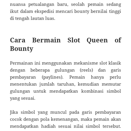
nuansa petualangan baru, seolah pemain sedang
ikut dalam ekspedisi mencari bounty bernilai tinggi
di tengah lautan luas.
Cara Bermain Slot Queen of
Bounty
Permainan ini menggunakan mekanisme slot klasik
dengan beberapa gulungan (reels) dan garis
pembayaran (paylines). Pemain hanya perlu
menentukan jumlah taruhan, kemudian memutar
gulungan untuk mendapatkan kombinasi simbol
yang sesuai.
Jika simbol yang muncul pada garis pembayaran
cocok dengan pola kemenangan, maka pemain akan
mendapatkan hadiah sesuai nilai simbol tersebut.