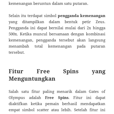
kemenangan beruntun dalam satu putaran.
Selain itu terdapat simbol
pengganda kemenangan
yang ditampilkan dalam bentuk petir Zeus.
Pengganda ini dapat bernilai mulai dari 2x hingga
500x. Ketika muncul bersamaan dengan kombinasi
kemenangan, pengganda tersebut akan langsung
menambah total kemenangan pada putaran
tersebut.
Fitur Free Spins yang
Menguntungkan
Salah satu fitur paling menarik dalam Gates of
Olympus adalah
Free Spins
. Fitur ini dapat
diaktifkan ketika pemain berhasil mendapatkan
empat simbol scatter atau lebih. Setelah fitur ini