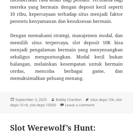
mereka yang bermain dengan deposit kecil seperti
10 ribu, kepercayaan terhadap situs menjadi faktor
penentu kenyamanan dan kesuksesan bermain.
Dengan memahami strategi, manajemen modal, dan
memilih situs terpercaya, slot deposit 10K bisa
menjadi pengalaman bermain yang menyenangkan
sekaligus menguntungkan. Modal kecil bukan
halangan, melainkan kesempatan untuk bermain
cerdas, mencoba berbagai game, dan
memaksimalkan peluang menang.
Posted
Author
Tags
September 3, 2025
Bobby Charlton
situs depo 10k
,
slot
on
on Mengapa Slot Depos
depo 10 rb
,
slot depo 10000
Leave a comment
Slot Werewolf’s Hunt: