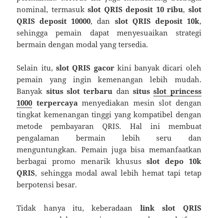
nominal, termasuk
slot QRIS deposit 10 ribu
,
slot
QRIS deposit 10000
, dan
slot QRIS deposit 10k
,
sehingga pemain dapat menyesuaikan strategi
bermain dengan modal yang tersedia.
Selain itu,
slot QRIS gacor
kini banyak dicari oleh
pemain yang ingin kemenangan lebih mudah.
Banyak
situs slot terbaru
dan
situs
slot princess
1000
terpercaya
menyediakan mesin slot dengan
tingkat kemenangan tinggi yang kompatibel dengan
metode pembayaran QRIS. Hal ini membuat
pengalaman bermain lebih seru dan
menguntungkan. Pemain juga bisa memanfaatkan
berbagai promo menarik khusus
slot depo 10k
QRIS
, sehingga modal awal lebih hemat tapi tetap
berpotensi besar.
Tidak hanya itu, keberadaan
link slot QRIS