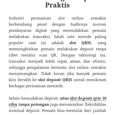
Praktis
Industri permainan slot online semakin
berkembang pesat dengan hadirnya inovasi
pembayaran digital yang memudahkan pemain
melakukan transaksi. Salah satu metode paling
populer saat ini adalah
slot QRIS
, yang
memungkinkan pemain melakukan deposit tanpa
ribet melalui scan QR. Dengan teknologi ini,
transaksi menjadi lebih cepat, aman, dan efisien,
sehingga pengalaman bermain slot online semakin
menyenangkan. Tidak heran jika banyak pemain
kini beralih ke
slot deposit QRIS
untuk menikmati
berbagai permainan menarik.
Selain kemudahan deposit,
situs
slot deposit qris 10
ribu
tanpa potongan
juga menawarkan fleksibilitas
nominal deposit. Pemain bisa memulai dari jumlah