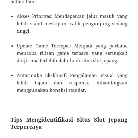
antara lain:
Akses Prioritas: Mendapatkan jalur masuk yang
lebih stabil meskipun trafik pengunjung sedang
tinggi.
Update Game Tercepat: Menjadi yang pertama
mencoba rilisan game terbaru yang seringkali
diuji coba terlebih dahulu di situs slot jepang.
Antarmuka Eksklusif: Pengalaman visual yang
lebih tajam dan responsif dibandingkan
menggunakan koneksi standar.
Tips Mengidentifikasi Situs Slot Jepang
Terpercaya