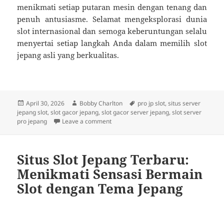
menikmati setiap putaran mesin dengan tenang dan
penuh antusiasme. Selamat mengeksplorasi dunia
slot internasional dan semoga keberuntungan selalu
menyertai setiap langkah Anda dalam memilih slot
jepang asli yang berkualitas.
Posted
Author
Tags
April 30, 2026
Bobby Charlton
pro jp slot
,
situs server
on
jepang slot
,
slot gacor jepang
,
slot gacor server jepang
,
slot server
on Panduan Lengkap Memilih Server Je
pro jepang
Leave a comment
Situs Slot Jepang Terbaru:
Menikmati Sensasi Bermain
Slot dengan Tema Jepang