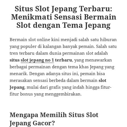
Situs Slot Jepang Terbaru:
Menikmati Sensasi Bermain
Slot dengan Tema Jepang
Bermain slot online kini menjadi salah satu hiburan
yang populer di kalangan banyak pemain. Salah satu
tren terbaru dalam dunia permainan slot adalah
situs
slot jepang no 1
terbaru
, yang menawarkan
berbagai permainan dengan tema khas Jepang yang
menarik. Dengan adanya situs ini, pemain bisa
merasakan sensasi berbeda dalam bermain
slot
Jepang
, mulai dari grafis yang indah hingga fitur-
fitur bonus yang menggembirakan.
Mengapa Memilih Situs Slot
Jepang Gacor?