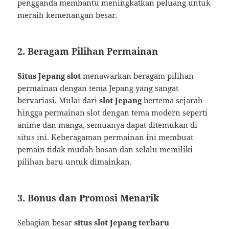
pengganda membantu meningkatkan peluang untuk
meraih kemenangan besar.
2.
Beragam Pilihan Permainan
Situs Jepang slot
menawarkan beragam pilihan
permainan dengan tema Jepang yang sangat
bervariasi. Mulai dari
slot Jepang
bertema sejarah
hingga permainan slot dengan tema modern seperti
anime dan manga, semuanya dapat ditemukan di
situs ini. Keberagaman permainan ini membuat
pemain tidak mudah bosan dan selalu memiliki
pilihan baru untuk dimainkan.
3.
Bonus dan Promosi Menarik
Sebagian besar
situs slot Jepang terbaru