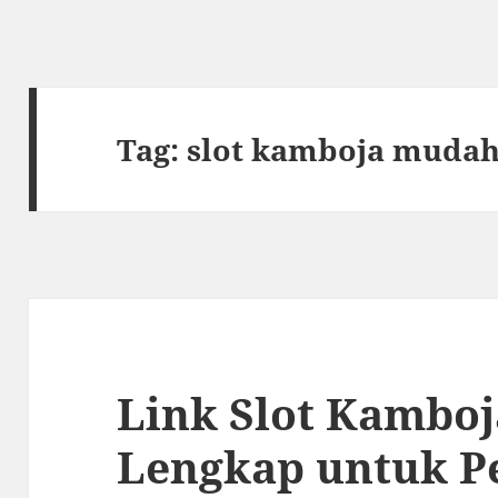
Tag:
slot kamboja mudah
Link Slot Kambo
Lengkap untuk P