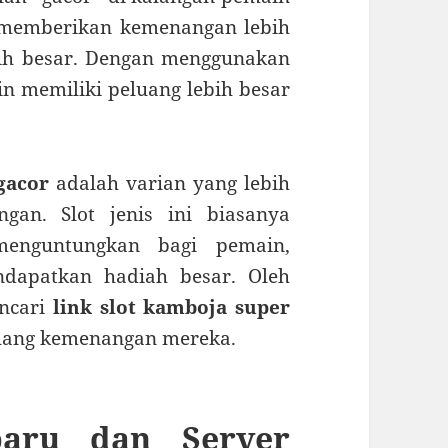
 memberikan kemenangan lebih
bih besar. Dengan menggunakan
in memiliki peluang lebih besar
gacor
adalah varian yang lebih
gan. Slot jenis ini biasanya
menguntungkan bagi pemain,
dapatkan hadiah besar. Oleh
encari
link slot kamboja super
uang kemenangan mereka.
baru dan Server