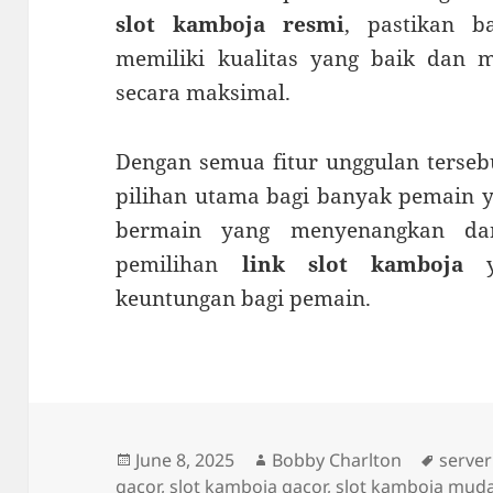
slot kamboja resmi
, pastikan b
memiliki kualitas yang baik da
secara maksimal.
Dengan semua fitur unggulan terseb
pilihan utama bagi banyak pemain 
bermain yang menyenangkan dan
pemilihan
link slot kamboja
y
keuntungan bagi pemain.
Posted
Author
Tags
June 8, 2025
Bobby Charlton
serve
on
gacor
,
slot kamboja gacor
,
slot kamboja muda