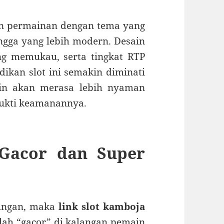
 permainan dengan tema yang
ingga yang lebih modern. Desain
ng memukau, serta tingkat RTP
adikan slot ini semakin diminati
ain akan merasa lebih nyaman
bukti keamanannya.
 Gacor dan Super
tungan, maka
link slot kamboja
tilah “gacor” di kalangan pemain