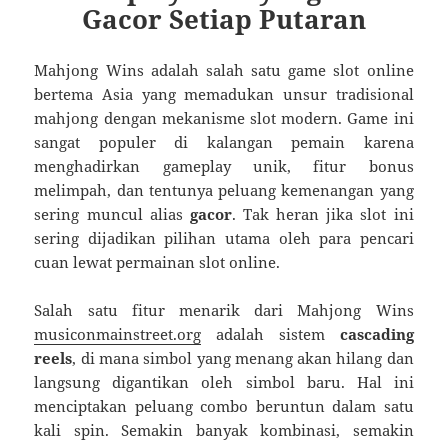
Gacor Setiap Putaran
Mahjong Wins adalah salah satu game slot online
bertema Asia yang memadukan unsur tradisional
mahjong dengan mekanisme slot modern. Game ini
sangat populer di kalangan pemain karena
menghadirkan gameplay unik, fitur bonus
melimpah, dan tentunya peluang kemenangan yang
sering muncul alias
gacor
. Tak heran jika slot ini
sering dijadikan pilihan utama oleh para pencari
cuan lewat permainan slot online.
Salah satu fitur menarik dari Mahjong Wins
musiconmainstreet.org
adalah sistem
cascading
reels
, di mana simbol yang menang akan hilang dan
langsung digantikan oleh simbol baru. Hal ini
menciptakan peluang combo beruntun dalam satu
kali spin. Semakin banyak kombinasi, semakin