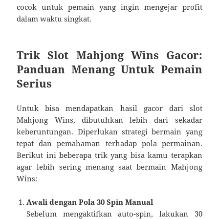
cocok untuk pemain yang ingin mengejar profit
dalam waktu singkat.
Trik Slot Mahjong Wins Gacor:
Panduan Menang Untuk Pemain
Serius
Untuk bisa mendapatkan hasil gacor dari slot
Mahjong Wins, dibutuhkan lebih dari sekadar
keberuntungan. Diperlukan strategi bermain yang
tepat dan pemahaman terhadap pola permainan.
Berikut ini beberapa trik yang bisa kamu terapkan
agar lebih sering menang saat bermain Mahjong
Wins:
Awali dengan Pola 30 Spin Manual
Sebelum mengaktifkan auto-spin, lakukan 30