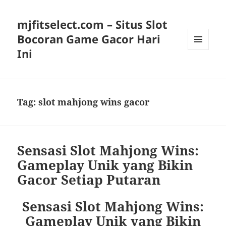
mjfitselect.com – Situs Slot
Bocoran Game Gacor Hari
Ini
MENU
AND
WIDGETS
Tag:
slot mahjong wins gacor
Sensasi Slot Mahjong Wins:
Gameplay Unik yang Bikin
Gacor Setiap Putaran
Sensasi Slot Mahjong Wins:
Gameplay Unik yang Bikin