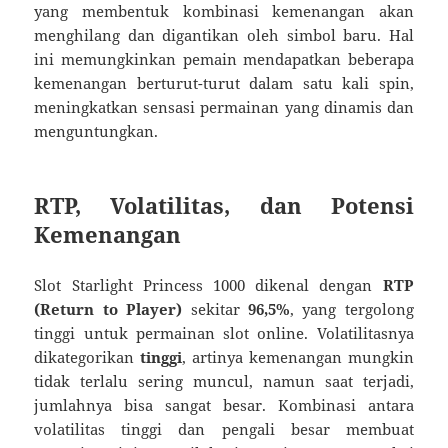
yang membentuk kombinasi kemenangan akan
menghilang dan digantikan oleh simbol baru. Hal
ini memungkinkan pemain mendapatkan beberapa
kemenangan berturut-turut dalam satu kali spin,
meningkatkan sensasi permainan yang dinamis dan
menguntungkan.
RTP, Volatilitas, dan Potensi
Kemenangan
Slot Starlight Princess 1000 dikenal dengan
RTP
(Return to Player)
sekitar
96,5%
, yang tergolong
tinggi untuk permainan slot online. Volatilitasnya
dikategorikan
tinggi
, artinya kemenangan mungkin
tidak terlalu sering muncul, namun saat terjadi,
jumlahnya bisa sangat besar. Kombinasi antara
volatilitas tinggi dan pengali besar membuat