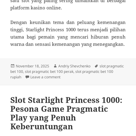
satu slot yang paling sering dimainkan di berbagai
platform kasino online.
Dengan keunikan tema dan peluang kemenangan
tinggi, Starlight Princess 1000 terus menjadi pilihan
utama bagi pemain yang mencari hiburan penuh
warna dan sensasi kemenangan yang menegangkan.
Posted
Author
Tags
November 18, 2025
Andriy Shevchenko
slot pragmatic
on
bet 100
,
slot pragmatic bet 100 perak
,
slot pragmatic bet 100
on Slot Starlight Princess 1000: Sensasi Be
rupiah
Leave a comment
Slot Starlight Princess 1000:
Pesona Game Pragmatic
Play yang Penuh
Keberuntungan