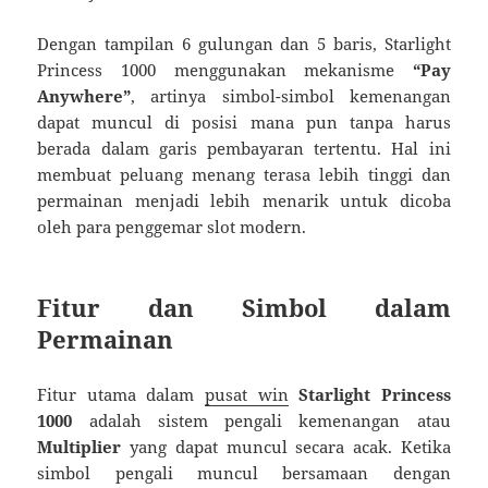
Dengan tampilan 6 gulungan dan 5 baris, Starlight
Princess 1000 menggunakan mekanisme
“Pay
Anywhere”
, artinya simbol-simbol kemenangan
dapat muncul di posisi mana pun tanpa harus
berada dalam garis pembayaran tertentu. Hal ini
membuat peluang menang terasa lebih tinggi dan
permainan menjadi lebih menarik untuk dicoba
oleh para penggemar slot modern.
Fitur dan Simbol dalam
Permainan
Fitur utama dalam
pusat win
Starlight Princess
1000
adalah sistem pengali kemenangan atau
Multiplier
yang dapat muncul secara acak. Ketika
simbol pengali muncul bersamaan dengan