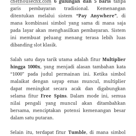
chefhousecnx.com
6 gulungan dan 5 baris
tanpa
garis pembayaran tradisional. Kemenangan
ditentukan melalui sistem
“Pay Anywhere”
, di
mana kombinasi simbol yang sama di mana saja
pada layar akan menghasilkan pembayaran. Sistem
ini membuat peluang menang terasa lebih luas
dibanding slot klasik.
Salah satu daya tarik utama adalah fitur
Multiplier
hingga 1000x
, yang menjadi alasan tambahan kata
“1000” pada judul permainan ini. Ketika simbol
malaikat dengan sayap emas muncul, multiplier
dapat meningkat secara acak dan digabungkan
selama fitur
Free Spins
. Dalam mode ini, semua
nilai pengali yang muncul akan ditambahkan
bersama, menciptakan potensi kemenangan besar
dalam satu putaran.
Selain itu, terdapat fitur
Tumble
, di mana simbol