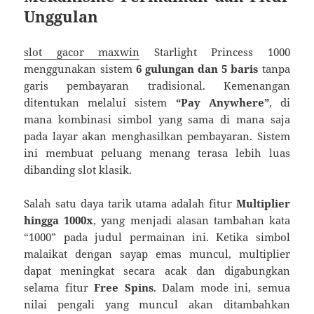
Unggulan
slot gacor maxwin
Starlight Princess 1000
menggunakan sistem
6 gulungan dan 5 baris
tanpa
garis pembayaran tradisional. Kemenangan
ditentukan melalui sistem
“Pay Anywhere”
, di
mana kombinasi simbol yang sama di mana saja
pada layar akan menghasilkan pembayaran. Sistem
ini membuat peluang menang terasa lebih luas
dibanding slot klasik.
Salah satu daya tarik utama adalah fitur
Multiplier
hingga 1000x
, yang menjadi alasan tambahan kata
“1000” pada judul permainan ini. Ketika simbol
malaikat dengan sayap emas muncul, multiplier
dapat meningkat secara acak dan digabungkan
selama fitur
Free Spins
. Dalam mode ini, semua
nilai pengali yang muncul akan ditambahkan