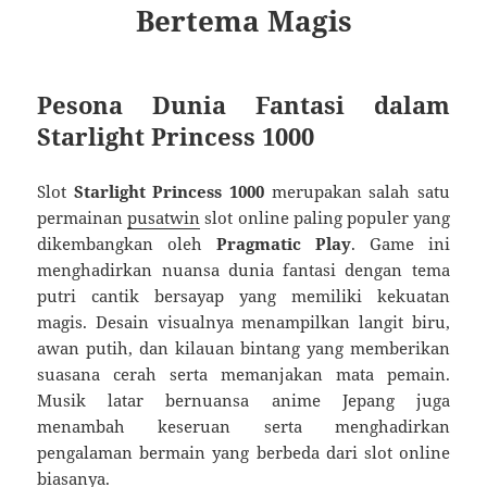
Bertema Magis
Pesona Dunia Fantasi dalam
Starlight Princess 1000
Slot
Starlight Princess 1000
merupakan salah satu
permainan
pusatwin
slot online paling populer yang
dikembangkan oleh
Pragmatic Play
. Game ini
menghadirkan nuansa dunia fantasi dengan tema
putri cantik bersayap yang memiliki kekuatan
magis. Desain visualnya menampilkan langit biru,
awan putih, dan kilauan bintang yang memberikan
suasana cerah serta memanjakan mata pemain.
Musik latar bernuansa anime Jepang juga
menambah keseruan serta menghadirkan
pengalaman bermain yang berbeda dari slot online
biasanya.