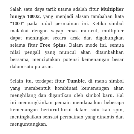
Salah satu daya tarik utama adalah fitur
Multiplier
hingga 1000x
, yang menjadi alasan tambahan kata
“1000” pada judul permainan ini. Ketika simbol
malaikat dengan sayap emas muncul, multiplier
dapat meningkat secara acak dan digabungkan
selama fitur
Free Spins
. Dalam mode ini, semua
nilai pengali yang muncul akan ditambahkan
bersama, menciptakan potensi kemenangan besar
dalam satu putaran.
Selain itu, terdapat fitur
Tumble
, di mana simbol
yang membentuk kombinasi kemenangan akan
menghilang dan digantikan oleh simbol baru. Hal
ini memungkinkan pemain mendapatkan beberapa
kemenangan berturut-turut dalam satu kali spin,
meningkatkan sensasi permainan yang dinamis dan
menguntungkan.