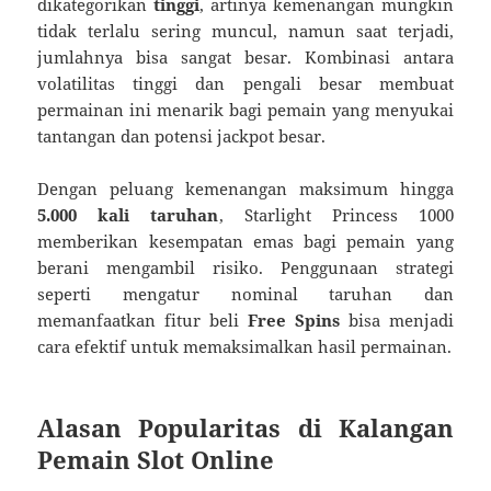
dikategorikan
tinggi
, artinya kemenangan mungkin
tidak terlalu sering muncul, namun saat terjadi,
jumlahnya bisa sangat besar. Kombinasi antara
volatilitas tinggi dan pengali besar membuat
permainan ini menarik bagi pemain yang menyukai
tantangan dan potensi jackpot besar.
Dengan peluang kemenangan maksimum hingga
5.000 kali taruhan
, Starlight Princess 1000
memberikan kesempatan emas bagi pemain yang
berani mengambil risiko. Penggunaan strategi
seperti mengatur nominal taruhan dan
memanfaatkan fitur beli
Free Spins
bisa menjadi
cara efektif untuk memaksimalkan hasil permainan.
Alasan Popularitas di Kalangan
Pemain Slot Online