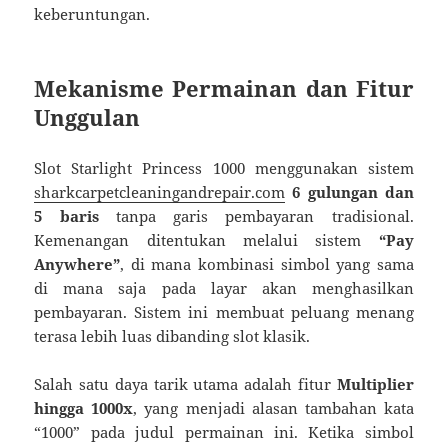
keberuntungan.
Mekanisme Permainan dan Fitur
Unggulan
Slot Starlight Princess 1000 menggunakan sistem
sharkcarpetcleaningandrepair.com
6 gulungan dan
5 baris
tanpa garis pembayaran tradisional.
Kemenangan ditentukan melalui sistem
“Pay
Anywhere”
, di mana kombinasi simbol yang sama
di mana saja pada layar akan menghasilkan
pembayaran. Sistem ini membuat peluang menang
terasa lebih luas dibanding slot klasik.
Salah satu daya tarik utama adalah fitur
Multiplier
hingga 1000x
, yang menjadi alasan tambahan kata
“1000” pada judul permainan ini. Ketika simbol