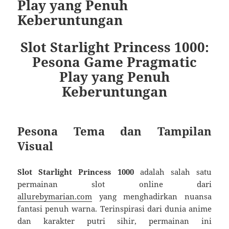
Play yang Penuh
Keberuntungan
Slot Starlight Princess 1000:
Pesona Game Pragmatic
Play yang Penuh
Keberuntungan
Pesona Tema dan Tampilan
Visual
Slot Starlight Princess 1000
adalah salah satu
permainan slot online dari
allurebymarian.com
yang menghadirkan nuansa
fantasi penuh warna. Terinspirasi dari dunia anime
dan karakter putri sihir, permainan ini