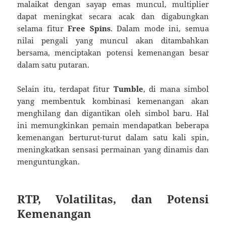
malaikat dengan sayap emas muncul, multiplier
dapat meningkat secara acak dan digabungkan
selama fitur
Free Spins
. Dalam mode ini, semua
nilai pengali yang muncul akan ditambahkan
bersama, menciptakan potensi kemenangan besar
dalam satu putaran.
Selain itu, terdapat fitur
Tumble
, di mana simbol
yang membentuk kombinasi kemenangan akan
menghilang dan digantikan oleh simbol baru. Hal
ini memungkinkan pemain mendapatkan beberapa
kemenangan berturut-turut dalam satu kali spin,
meningkatkan sensasi permainan yang dinamis dan
menguntungkan.
RTP, Volatilitas, dan Potensi
Kemenangan