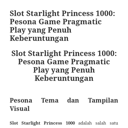
Slot Starlight Princess 1000:
Pesona Game Pragmatic
Play yang Penuh
Keberuntungan
Slot Starlight Princess 1000:
Pesona Game Pragmatic
Play yang Penuh
Keberuntungan
Pesona Tema dan Tampilan
Visual
Slot Starlight Princess 1000
adalah salah satu