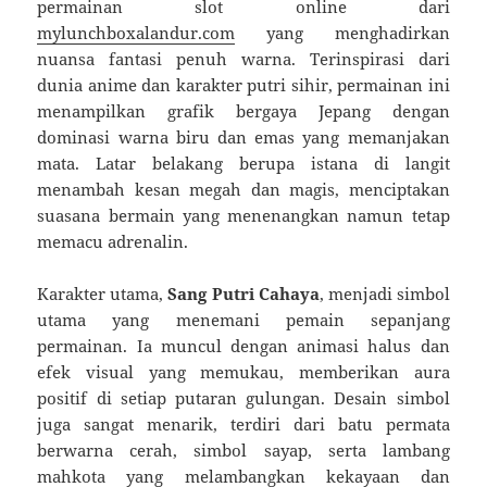
permainan slot online dari
mylunchboxalandur.com
yang menghadirkan
nuansa fantasi penuh warna. Terinspirasi dari
dunia anime dan karakter putri sihir, permainan ini
menampilkan grafik bergaya Jepang dengan
dominasi warna biru dan emas yang memanjakan
mata. Latar belakang berupa istana di langit
menambah kesan megah dan magis, menciptakan
suasana bermain yang menenangkan namun tetap
memacu adrenalin.
Karakter utama,
Sang Putri Cahaya
, menjadi simbol
utama yang menemani pemain sepanjang
permainan. Ia muncul dengan animasi halus dan
efek visual yang memukau, memberikan aura
positif di setiap putaran gulungan. Desain simbol
juga sangat menarik, terdiri dari batu permata
berwarna cerah, simbol sayap, serta lambang
mahkota yang melambangkan kekayaan dan