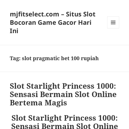
mjfitselect.com – Situs Slot
Bocoran Game Gacor Hari
Ini
MENU
AND
WIDGETS
Tag:
slot pragmatic bet 100 rupiah
Slot Starlight Princess 1000:
Sensasi Bermain Slot Online
Bertema Magis
Slot Starlight Princess 1000:
Sensasi Bermain Slot Online