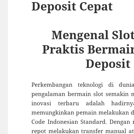
Deposit Cepat
Mengenal Slot
Praktis Bermai
Deposit
Perkembangan teknologi di duni
pengalaman bermain slot semakin 
inovasi terbaru adalah hadir
memungkinkan pemain melakukan dep
Code Indonesian Standard. Dengan m
repot melakukan transfer manual a