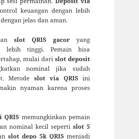
ap sesi permainan.
Deposit via
trol keuangan dengan lebih
t dengan jelas dan aman.
rkan
slot QRIS gacor
yang
 lebih tinggi. Pemain bisa
ertahap, mulai dari
slot deposit
katkan nominal jika sudah
at. Metode
slot via QRIS
ini
makin nyaman karena proses
ai QRIS
memungkinkan pemain
an nominal kecil seperti
slot 5
kan
slot depo 5k QRIS
menjadi