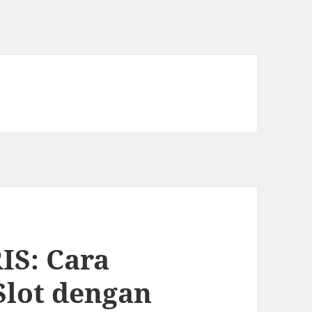
IS: Cara
Slot dengan