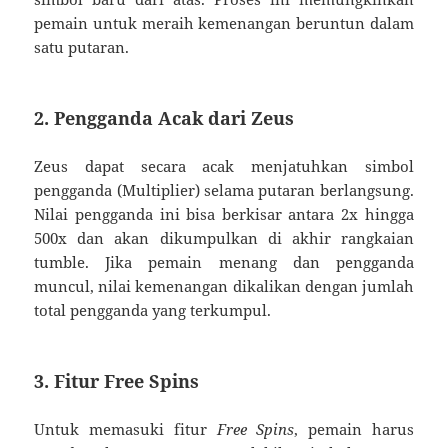
pemain untuk meraih kemenangan beruntun dalam
satu putaran.
2. Pengganda Acak dari Zeus
Zeus dapat secara acak menjatuhkan simbol
pengganda (Multiplier) selama putaran berlangsung.
Nilai pengganda ini bisa berkisar antara 2x hingga
500x dan akan dikumpulkan di akhir rangkaian
tumble. Jika pemain menang dan pengganda
muncul, nilai kemenangan dikalikan dengan jumlah
total pengganda yang terkumpul.
3. Fitur Free Spins
Untuk memasuki fitur
Free Spins
, pemain harus