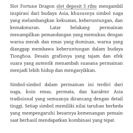
Slot Fortune Dragon
slot deposit 5 ribu
mengambil
inspirasi dari budaya Asia, khususnya simbol naga
yang melambangkan kekuatan, keberuntungan, dan
kemakmuran. Latar belakang permainan
menampilkan pemandangan yang memukau dengan
warna merah dan emas yang dominan, warna yang
dianggap membawa keberuntungan dalam budaya
Tionghoa. Desain grafisnya yang tajam dan efek
suara yang autentik menambah suasana permainan
menjadi lebih hidup dan mengasyikkan.
Simbol-simbol dalam permainan ini terdiri dari
naga, koin emas, permata, dan karakter Asia
tradisional yang semuanya dirancang dengan detail
tinggi. Setiap simbol memiliki nilai taruhan berbeda
yang mempengaruhi besarnya kemenangan pemain
saat berhasil mendapatkan kombinasi yang tepat.