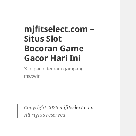
mjfitselect.com –
Situs Slot
Bocoran Game
Gacor Hari Ini
Slot gacor terbaru gampang
maxwin
Copyright 2026
mjfitselect.com
.
All rights reserved