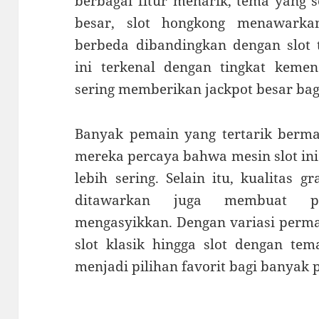
berbagai fitur menarik, tema yang 
besar, slot hongkong menawark
berbeda dibandingkan dengan slot t
ini terkenal dengan tingkat keme
sering memberikan jackpot besar ba
Banyak pemain yang tertarik berma
mereka percaya bahwa mesin slot in
lebih sering. Selain itu, kualitas g
ditawarkan juga membuat pe
mengasyikkan. Dengan variasi perma
slot klasik hingga slot dengan te
menjadi pilihan favorit bagi banyak 