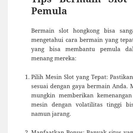
Pemula
Bermain slot hongkong bisa san
mengetahui cara bermain yang tepat
yang bisa membantu pemula da
menang mereka:
Pilih Mesin Slot yang Tepat: Pastik
sesuai dengan gaya bermain Anda. M
mungkin memberikan kemenangan k
mesin dengan volatilitas tinggi b
namun jarang.
Manfaatkan Bonus: Banyak situs ya