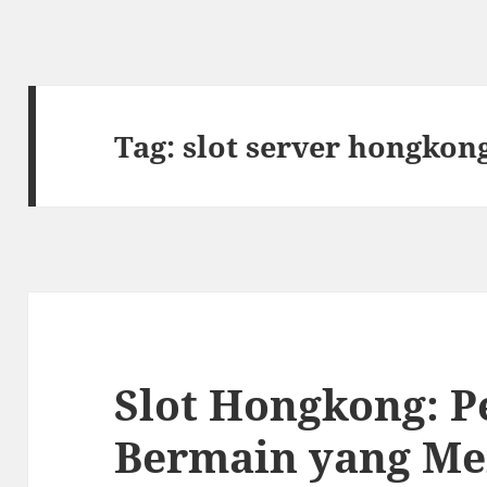
Tag:
slot server hongkong
Slot Hongkong: 
Bermain yang Me