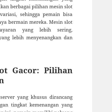
akan berbagai pilihan mesin slot
rvariasi, sehingga pemain bisa
aya bermain mereka. Mesin slot
ayaran yang lebih sering,
yang lebih menyenangkan dan
ot Gacor: Pilihan
n
 server yang khusus dirancang
ngan tingkat kemenangan yang