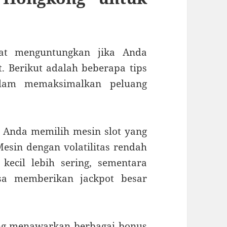
gat menguntungkan jika Anda
. Berikut adalah beberapa tips
lam memaksimalkan peluang
an Anda memilih mesin slot yang
esin dengan volatilitas rendah
ecil lebih sering, sementara
isa memberikan jackpot besar
ng menawarkan berbagai bonus