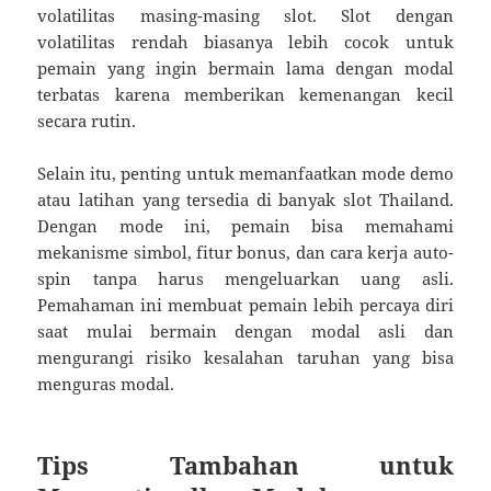
volatilitas masing-masing slot. Slot dengan
volatilitas rendah biasanya lebih cocok untuk
pemain yang ingin bermain lama dengan modal
terbatas karena memberikan kemenangan kecil
secara rutin.
Selain itu, penting untuk memanfaatkan mode demo
atau latihan yang tersedia di banyak slot Thailand.
Dengan mode ini, pemain bisa memahami
mekanisme simbol, fitur bonus, dan cara kerja auto-
spin tanpa harus mengeluarkan uang asli.
Pemahaman ini membuat pemain lebih percaya diri
saat mulai bermain dengan modal asli dan
mengurangi risiko kesalahan taruhan yang bisa
menguras modal.
Tips Tambahan untuk