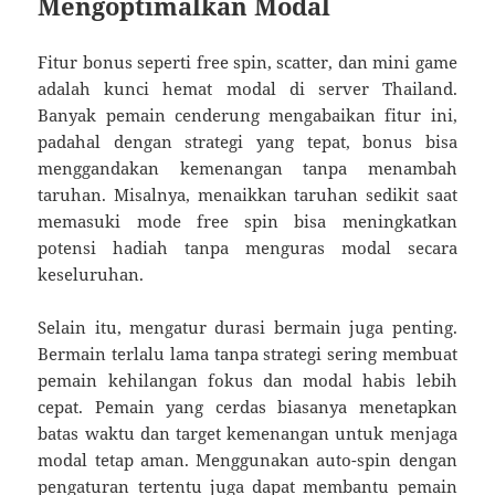
Mengoptimalkan Modal
Fitur bonus seperti free spin, scatter, dan mini game
adalah kunci hemat modal di server Thailand.
Banyak pemain cenderung mengabaikan fitur ini,
padahal dengan strategi yang tepat, bonus bisa
menggandakan kemenangan tanpa menambah
taruhan. Misalnya, menaikkan taruhan sedikit saat
memasuki mode free spin bisa meningkatkan
potensi hadiah tanpa menguras modal secara
keseluruhan.
Selain itu, mengatur durasi bermain juga penting.
Bermain terlalu lama tanpa strategi sering membuat
pemain kehilangan fokus dan modal habis lebih
cepat. Pemain yang cerdas biasanya menetapkan
batas waktu dan target kemenangan untuk menjaga
modal tetap aman. Menggunakan auto-spin dengan
pengaturan tertentu juga dapat membantu pemain