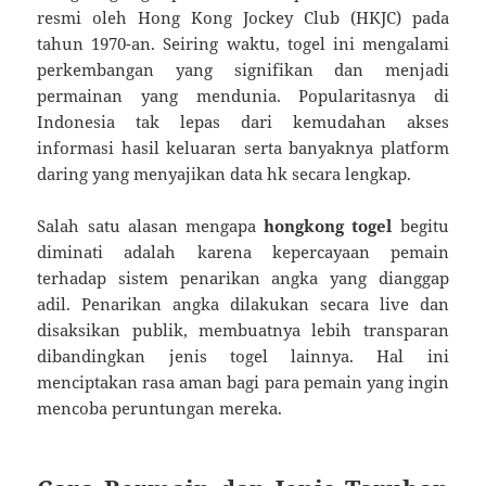
resmi oleh Hong Kong Jockey Club (HKJC) pada
tahun 1970-an. Seiring waktu, togel ini mengalami
perkembangan yang signifikan dan menjadi
permainan yang mendunia. Popularitasnya di
Indonesia tak lepas dari kemudahan akses
informasi hasil keluaran serta banyaknya platform
daring yang menyajikan data hk secara lengkap.
Salah satu alasan mengapa
hongkong togel
begitu
diminati adalah karena kepercayaan pemain
terhadap sistem penarikan angka yang dianggap
adil. Penarikan angka dilakukan secara live dan
disaksikan publik, membuatnya lebih transparan
dibandingkan jenis togel lainnya. Hal ini
menciptakan rasa aman bagi para pemain yang ingin
mencoba peruntungan mereka.