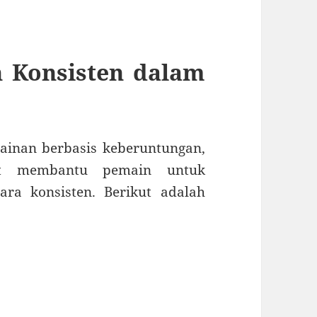
 Konsisten dalam
ainan berbasis keberuntungan,
t membantu pemain untuk
ra konsisten. Berikut adalah