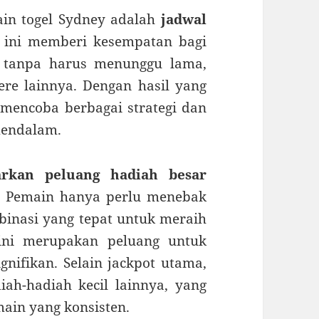
in togel Sydney adalah
jadwal
l ini memberi kesempatan bagi
i tanpa harus menunggu lama,
tere lainnya. Dengan hasil yang
 mencoba berbagai strategi dan
mendalam.
rkan peluang hadiah besar
h. Pemain hanya perlu menebak
inasi yang tepat untuk meraih
 ini merupakan peluang untuk
gnifikan. Selain jackpot utama,
ah-hadiah kecil lainnya, yang
ain yang konsisten.