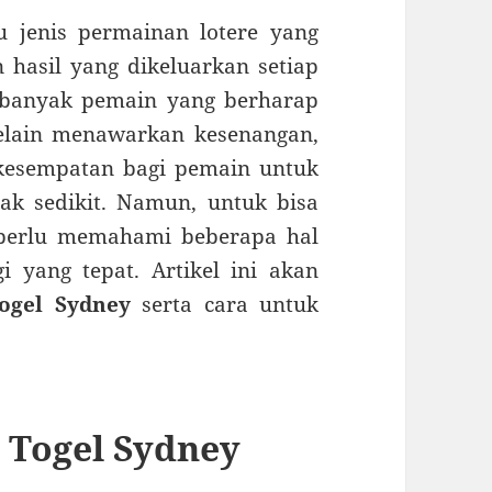
 jenis permainan lotere yang
 hasil yang dikeluarkan setiap
 banyak pemain yang berharap
elain menawarkan kesenangan,
esempatan bagi pemain untuk
k sedikit. Namun, untuk bisa
 perlu memahami beberapa hal
 yang tepat. Artikel ini akan
ogel Sydney
serta cara untuk
 Togel Sydney