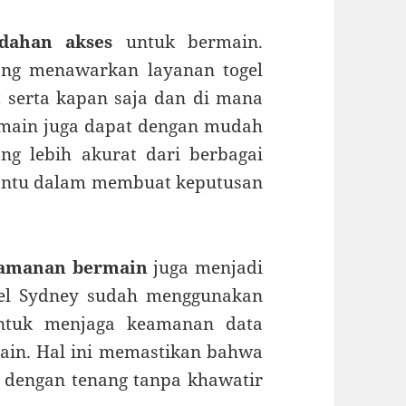
dahan akses
untuk bermain.
yang menawarkan layanan togel
 serta kapan saja dan di mana
emain juga dapat dengan mudah
ng lebih akurat dari berbagai
antu dalam membuat keputusan
amanan bermain
juga menjadi
togel Sydney sudah menggunakan
 untuk menjaga keamanan data
ain. Hal ini memastikan bahwa
dengan tenang tanpa khawatir