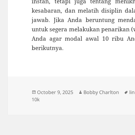
instan, tetapi juga tentang menik
kesabaran, dan melatih disiplin da
jawab. Jika Anda beruntung mend
untuk segera melakukan penarikan (
Anda agar modal awal 10 ribu An
berikutnya.
Posted
Author
Ta
October 9, 2025
Bobby Charlton
li
on
10k