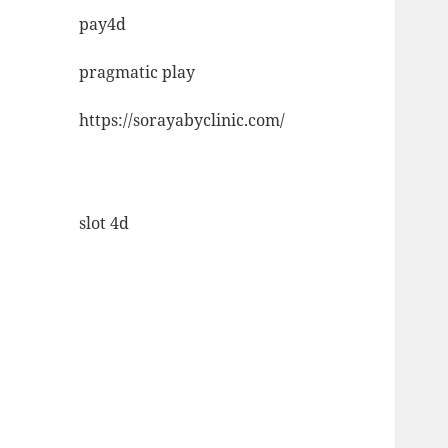
pay4d
pragmatic play
https://sorayabyclinic.com/
slot 4d