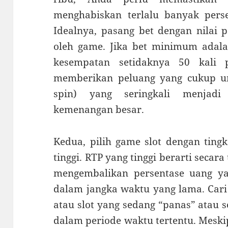
menghabiskan terlalu banyak perse
Idealnya, pasang bet dengan nilai 
oleh game. Jika bet minimum adal
kesempatan setidaknya 50 kali 
memberikan peluang yang cukup un
spin) yang seringkali menjad
kemenangan besar.
Kedua, pilih game slot dengan tingk
tinggi. RTP yang tinggi berarti secara
mengembalikan persentase uang y
dalam jangka waktu yang lama. Cari
atau slot yang sedang “panas” atau
dalam periode waktu tertentu. Meski