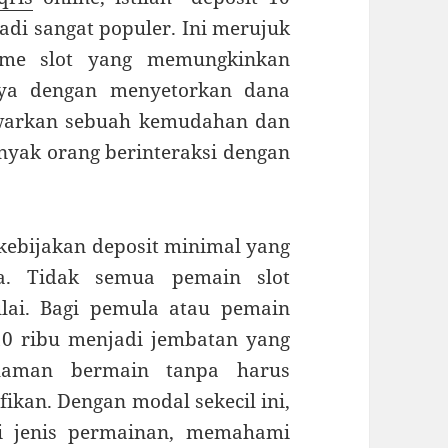
jadi sangat populer. Ini merujuk
game slot yang memungkinkan
ya dengan menyetorkan dana
awarkan sebuah kemudahan dan
nyak orang berinteraksi dengan
 kebijakan deposit minimal yang
nya. Tidak semua pemain slot
lai. Bagi pemula atau pemain
10 ribu menjadi jembatan yang
laman bermain tanpa harus
fikan. Dengan modal sekecil ini,
ai jenis permainan, memahami