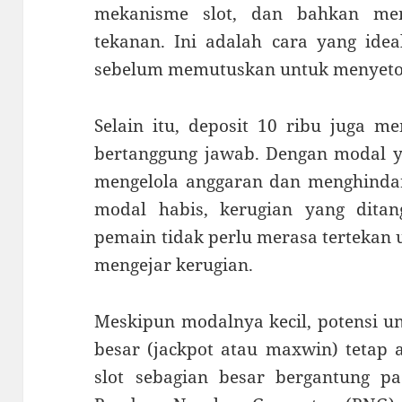
mekanisme slot, dan bahkan men
tekanan. Ini adalah cara yang idea
sebelum memutuskan untuk menyetor
Selain itu, deposit 10 ribu juga 
bertanggung jawab. Dengan modal y
mengelola anggaran dan menghindari
modal habis, kerugian yang dita
pemain tidak perlu merasa tertekan 
mengejar kerugian.
Meskipun modalnya kecil, potensi 
besar (jackpot atau maxwin) tetap 
slot sebagian besar bergantung p