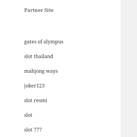
Partner Site
gates of olympus
slot thailand
mahjong ways
joker123
slot resmi
slot
slot 777