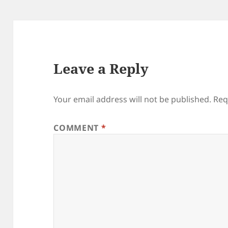
Leave a Reply
Your email address will not be published.
Req
COMMENT
*