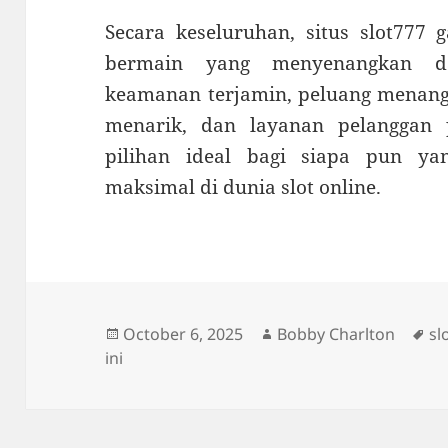
Secara keseluruhan, situs slot777
bermain yang menyenangkan d
keamanan terjamin, peluang menang 
menarik, dan layanan pelanggan pr
pilihan ideal bagi siapa pun y
maksimal di dunia slot online.
Posted
Author
Ta
October 6, 2025
Bobby Charlton
sl
on
ini