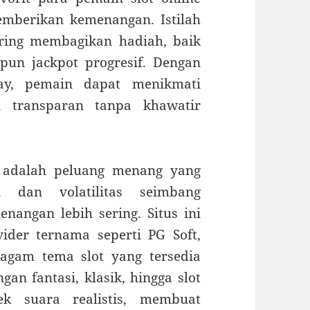
mberikan kemenangan. Istilah
ring membagikan hadiah, baik
pun jackpot progresif. Dengan
lay, pemain dapat menikmati
 transparan tanpa khawatir
adalah peluang menang yang
i dan volatilitas seimbang
ngan lebih sering. Situs ini
der ternama seperti PG Soft,
Ragam tema slot yang tersedia
an fantasi, klasik, hingga slot
k suara realistis, membuat