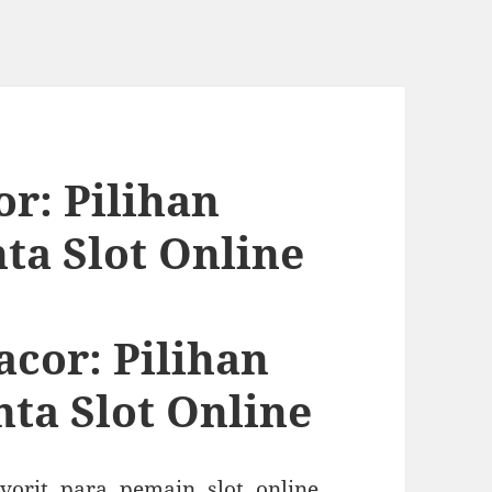
or: Pilihan
ta Slot Online
acor: Pilihan
nta Slot Online
avorit para pemain slot online