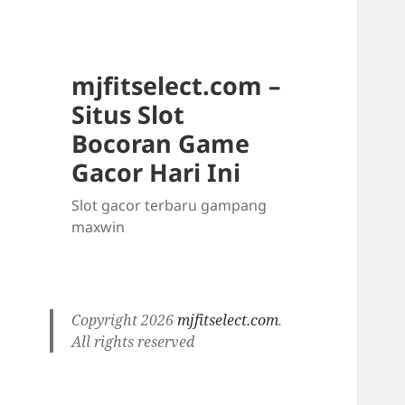
mjfitselect.com –
Situs Slot
Bocoran Game
Gacor Hari Ini
Slot gacor terbaru gampang
maxwin
Copyright 2026
mjfitselect.com
.
All rights reserved