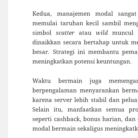
Kedua, manajemen modal sangat 
memulai taruhan kecil sambil meng
simbol
scatter
atau
wild
muncul be
dinaikkan secara bertahap untuk 
besar. Strategi ini membantu pemai
meningkatkan potensi keuntungan.
Waktu bermain juga memengar
berpengalaman menyarankan berma
karena server lebih stabil dan pelua
Selain itu, manfaatkan semua pr
seperti cashback, bonus harian, da
modal bermain sekaligus meningkat