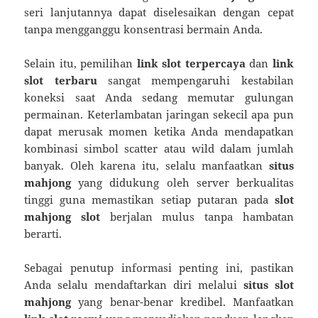
seri lanjutannya dapat diselesaikan dengan cepat
tanpa mengganggu konsentrasi bermain Anda.
Selain itu, pemilihan
link slot terpercaya
dan
link
slot terbaru
sangat mempengaruhi kestabilan
koneksi saat Anda sedang memutar gulungan
permainan. Keterlambatan jaringan sekecil apa pun
dapat merusak momen ketika Anda mendapatkan
kombinasi simbol scatter atau wild dalam jumlah
banyak. Oleh karena itu, selalu manfaatkan
situs
mahjong
yang didukung oleh server berkualitas
tinggi guna memastikan setiap putaran pada
slot
mahjong slot
berjalan mulus tanpa hambatan
berarti.
Sebagai penutup informasi penting ini, pastikan
Anda selalu mendaftarkan diri melalui
situs slot
mahjong
yang benar-benar kredibel. Manfaatkan