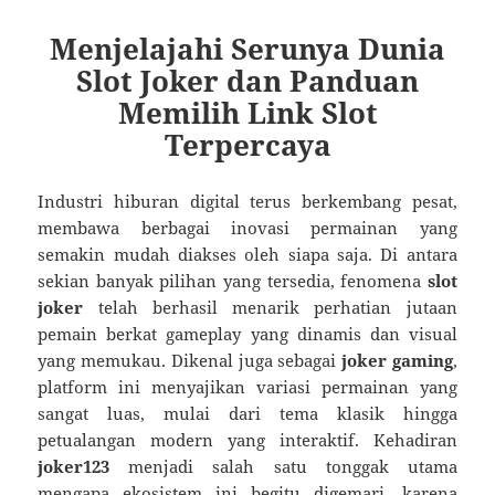
Menjelajahi Serunya Dunia
Slot Joker dan Panduan
Memilih Link Slot
Terpercaya
Industri hiburan digital terus berkembang pesat,
membawa berbagai inovasi permainan yang
semakin mudah diakses oleh siapa saja. Di antara
sekian banyak pilihan yang tersedia, fenomena
slot
joker
telah berhasil menarik perhatian jutaan
pemain berkat gameplay yang dinamis dan visual
yang memukau. Dikenal juga sebagai
joker gaming
,
platform ini menyajikan variasi permainan yang
sangat luas, mulai dari tema klasik hingga
petualangan modern yang interaktif. Kehadiran
joker123
menjadi salah satu tonggak utama
mengapa ekosistem ini begitu digemari, karena