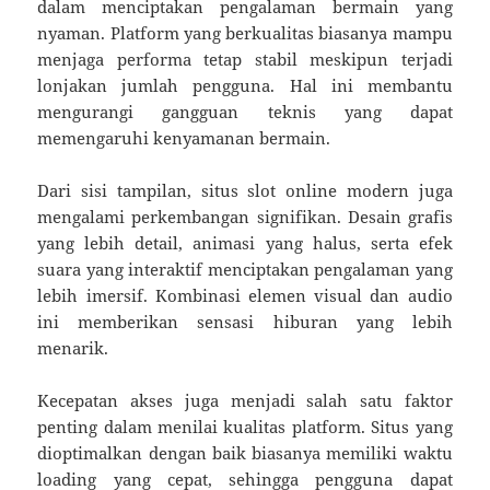
dalam menciptakan pengalaman bermain yang
nyaman. Platform yang berkualitas biasanya mampu
menjaga performa tetap stabil meskipun terjadi
lonjakan jumlah pengguna. Hal ini membantu
mengurangi gangguan teknis yang dapat
memengaruhi kenyamanan bermain.
Dari sisi tampilan, situs slot online modern juga
mengalami perkembangan signifikan. Desain grafis
yang lebih detail, animasi yang halus, serta efek
suara yang interaktif menciptakan pengalaman yang
lebih imersif. Kombinasi elemen visual dan audio
ini memberikan sensasi hiburan yang lebih
menarik.
Kecepatan akses juga menjadi salah satu faktor
penting dalam menilai kualitas platform. Situs yang
dioptimalkan dengan baik biasanya memiliki waktu
loading yang cepat, sehingga pengguna dapat