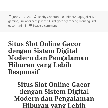
Posted
Author
Tags
June 20, 2026
Bobby Charlton
joker123 apk
,
joker123
on
gaming
,
link alternatif joker123
,
slot gacor gampang menang
,
slot
on Menjelajahi Serunya Dunia Slot Jo
gacor hari ini
Leave a comment
Situs Slot Online Gacor
dengan Sistem Digital
Modern dan Pengalaman
Hiburan yang Lebih
Responsif
Situs Slot Online Gacor
dengan Sistem Digital
Modern dan Pengalaman
Hiburan yang Lebih