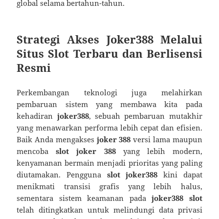
global selama bertahun-tahun.
Strategi Akses Joker388 Melalui
Situs Slot Terbaru dan Berlisensi
Resmi
Perkembangan teknologi juga melahirkan
pembaruan sistem yang membawa kita pada
kehadiran
joker388
, sebuah pembaruan mutakhir
yang menawarkan performa lebih cepat dan efisien.
Baik Anda mengakses
joker 388
versi lama maupun
mencoba
slot joker 388
yang lebih modern,
kenyamanan bermain menjadi prioritas yang paling
diutamakan. Pengguna
slot joker388
kini dapat
menikmati transisi grafis yang lebih halus,
sementara sistem keamanan pada
joker388 slot
telah ditingkatkan untuk melindungi data privasi