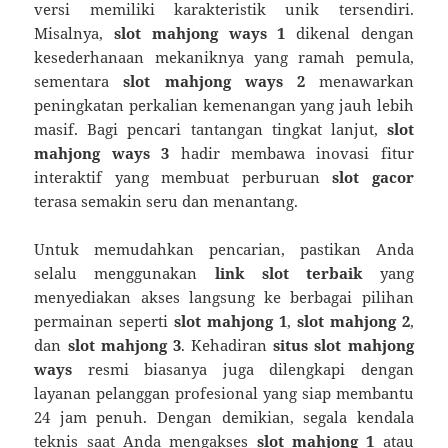
versi memiliki karakteristik unik tersendiri.
Misalnya,
slot mahjong ways 1
dikenal dengan
kesederhanaan mekaniknya yang ramah pemula,
sementara
slot mahjong ways 2
menawarkan
peningkatan perkalian kemenangan yang jauh lebih
masif. Bagi pencari tantangan tingkat lanjut,
slot
mahjong ways 3
hadir membawa inovasi fitur
interaktif yang membuat perburuan
slot gacor
terasa semakin seru dan menantang.
Untuk memudahkan pencarian, pastikan Anda
selalu menggunakan
link slot terbaik
yang
menyediakan akses langsung ke berbagai pilihan
permainan seperti
slot mahjong 1
,
slot mahjong 2
,
dan
slot mahjong 3
. Kehadiran
situs slot mahjong
ways
resmi biasanya juga dilengkapi dengan
layanan pelanggan profesional yang siap membantu
24 jam penuh. Dengan demikian, segala kendala
teknis saat Anda mengakses
slot mahjong 1
atau