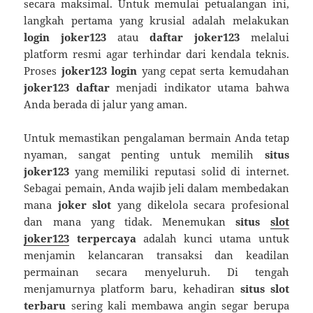
secara maksimal. Untuk memulai petualangan ini,
langkah pertama yang krusial adalah melakukan
login joker123
atau
daftar joker123
melalui
platform resmi agar terhindar dari kendala teknis.
Proses
joker123 login
yang cepat serta kemudahan
joker123 daftar
menjadi indikator utama bahwa
Anda berada di jalur yang aman.
Untuk memastikan pengalaman bermain Anda tetap
nyaman, sangat penting untuk memilih
situs
joker123
yang memiliki reputasi solid di internet.
Sebagai pemain, Anda wajib jeli dalam membedakan
mana
joker slot
yang dikelola secara profesional
dan mana yang tidak. Menemukan
situs
slot
joker123
terpercaya
adalah kunci utama untuk
menjamin kelancaran transaksi dan keadilan
permainan secara menyeluruh. Di tengah
menjamurnya platform baru, kehadiran
situs slot
terbaru
sering kali membawa angin segar berupa