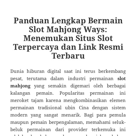
Panduan Lengkap Bermain
Slot Mahjong Ways:
Menemukan Situs Slot
Terpercaya dan Link Resmi
Terbaru
Dunia hiburan digital saat ini terus berkembang
pesat, terutama dalam industri permainan
slot
mahjong
yang semakin digemari oleh berbagai
kalangan pemain. Popularitas permainan ini
meroket tajam karena mengkombinasikan elemen
permainan tradisional ubin Cina dengan sistem
modern yang sangat menarik. Bagi para pemula
maupun pemain berpengalaman, memahami seluk-
beluk permainan dari provider terkemuka ini