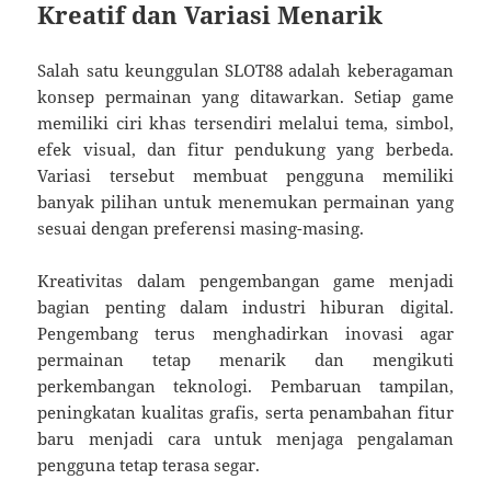
Kreatif dan Variasi Menarik
Salah satu keunggulan SLOT88 adalah keberagaman
konsep permainan yang ditawarkan. Setiap game
memiliki ciri khas tersendiri melalui tema, simbol,
efek visual, dan fitur pendukung yang berbeda.
Variasi tersebut membuat pengguna memiliki
banyak pilihan untuk menemukan permainan yang
sesuai dengan preferensi masing-masing.
Kreativitas dalam pengembangan game menjadi
bagian penting dalam industri hiburan digital.
Pengembang terus menghadirkan inovasi agar
permainan tetap menarik dan mengikuti
perkembangan teknologi. Pembaruan tampilan,
peningkatan kualitas grafis, serta penambahan fitur
baru menjadi cara untuk menjaga pengalaman
pengguna tetap terasa segar.