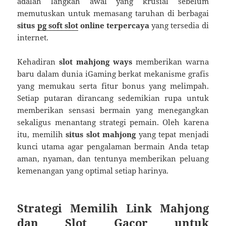
adalah langkah awal yang krusial sebelum
memutuskan untuk memasang taruhan di berbagai
situs
pg soft slot
online terpercaya
yang tersedia di
internet.
Kehadiran
slot mahjong ways
memberikan warna
baru dalam dunia iGaming berkat mekanisme grafis
yang memukau serta fitur bonus yang melimpah.
Setiap putaran dirancang sedemikian rupa untuk
memberikan sensasi bermain yang menegangkan
sekaligus menantang strategi pemain. Oleh karena
itu, memilih
situs slot mahjong
yang tepat menjadi
kunci utama agar pengalaman bermain Anda tetap
aman, nyaman, dan tentunya memberikan peluang
kemenangan yang optimal setiap harinya.
Strategi Memilih Link Mahjong
dan Slot Gacor untuk