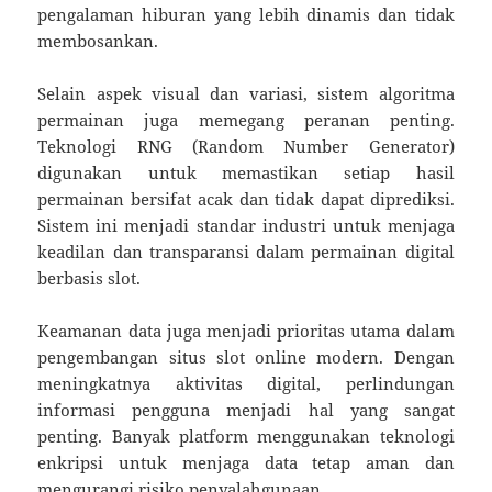
pengalaman hiburan yang lebih dinamis dan tidak
membosankan.
Selain aspek visual dan variasi, sistem algoritma
permainan juga memegang peranan penting.
Teknologi RNG (Random Number Generator)
digunakan untuk memastikan setiap hasil
permainan bersifat acak dan tidak dapat diprediksi.
Sistem ini menjadi standar industri untuk menjaga
keadilan dan transparansi dalam permainan digital
berbasis slot.
Keamanan data juga menjadi prioritas utama dalam
pengembangan situs slot online modern. Dengan
meningkatnya aktivitas digital, perlindungan
informasi pengguna menjadi hal yang sangat
penting. Banyak platform menggunakan teknologi
enkripsi untuk menjaga data tetap aman dan
mengurangi risiko penyalahgunaan.