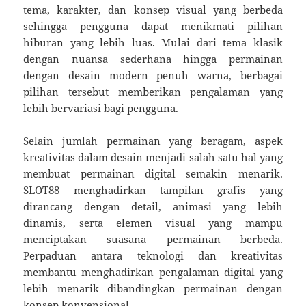
tema, karakter, dan konsep visual yang berbeda
sehingga pengguna dapat menikmati pilihan
hiburan yang lebih luas. Mulai dari tema klasik
dengan nuansa sederhana hingga permainan
dengan desain modern penuh warna, berbagai
pilihan tersebut memberikan pengalaman yang
lebih bervariasi bagi pengguna.
Selain jumlah permainan yang beragam, aspek
kreativitas dalam desain menjadi salah satu hal yang
membuat permainan digital semakin menarik.
SLOT88 menghadirkan tampilan grafis yang
dirancang dengan detail, animasi yang lebih
dinamis, serta elemen visual yang mampu
menciptakan suasana permainan berbeda.
Perpaduan antara teknologi dan kreativitas
membantu menghadirkan pengalaman digital yang
lebih menarik dibandingkan permainan dengan
konsep konvensional.