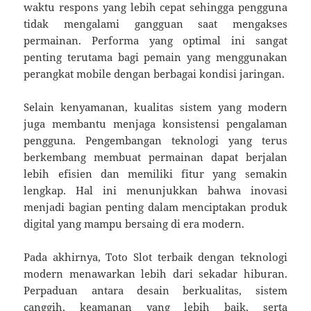
waktu respons yang lebih cepat sehingga pengguna
tidak mengalami gangguan saat mengakses
permainan. Performa yang optimal ini sangat
penting terutama bagi pemain yang menggunakan
perangkat mobile dengan berbagai kondisi jaringan.
Selain kenyamanan, kualitas sistem yang modern
juga membantu menjaga konsistensi pengalaman
pengguna. Pengembangan teknologi yang terus
berkembang membuat permainan dapat berjalan
lebih efisien dan memiliki fitur yang semakin
lengkap. Hal ini menunjukkan bahwa inovasi
menjadi bagian penting dalam menciptakan produk
digital yang mampu bersaing di era modern.
Pada akhirnya, Toto Slot terbaik dengan teknologi
modern menawarkan lebih dari sekadar hiburan.
Perpaduan antara desain berkualitas, sistem
canggih, keamanan yang lebih baik, serta