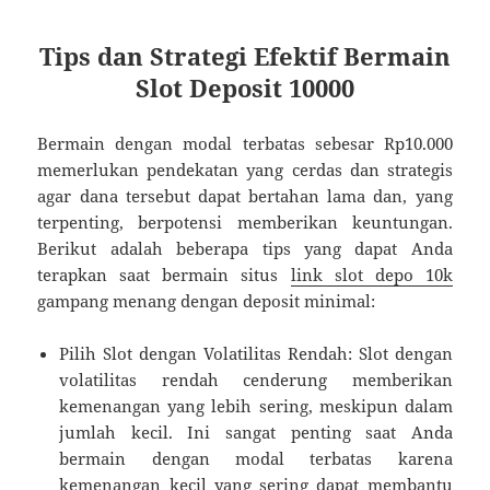
Tips dan Strategi Efektif Bermain
Slot Deposit 10000
Bermain dengan modal terbatas sebesar Rp10.000
memerlukan pendekatan yang cerdas dan strategis
agar dana tersebut dapat bertahan lama dan, yang
terpenting, berpotensi memberikan keuntungan.
Berikut adalah beberapa tips yang dapat Anda
terapkan saat bermain situs
link slot depo 10k
gampang menang dengan deposit minimal:
Pilih Slot dengan Volatilitas Rendah: Slot dengan
volatilitas rendah cenderung memberikan
kemenangan yang lebih sering, meskipun dalam
jumlah kecil. Ini sangat penting saat Anda
bermain dengan modal terbatas karena
kemenangan kecil yang sering dapat membantu