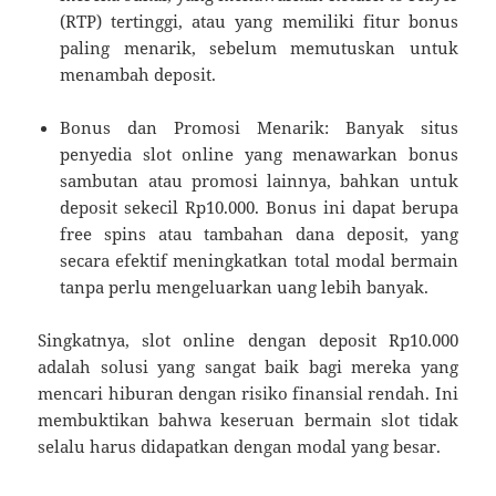
(RTP) tertinggi, atau yang memiliki fitur bonus
paling menarik, sebelum memutuskan untuk
menambah deposit.
Bonus dan Promosi Menarik: Banyak situs
penyedia slot online yang menawarkan bonus
sambutan atau promosi lainnya, bahkan untuk
deposit sekecil Rp10.000. Bonus ini dapat berupa
free spins atau tambahan dana deposit, yang
secara efektif meningkatkan total modal bermain
tanpa perlu mengeluarkan uang lebih banyak.
Singkatnya, slot online dengan deposit Rp10.000
adalah solusi yang sangat baik bagi mereka yang
mencari hiburan dengan risiko finansial rendah. Ini
membuktikan bahwa keseruan bermain slot tidak
selalu harus didapatkan dengan modal yang besar.