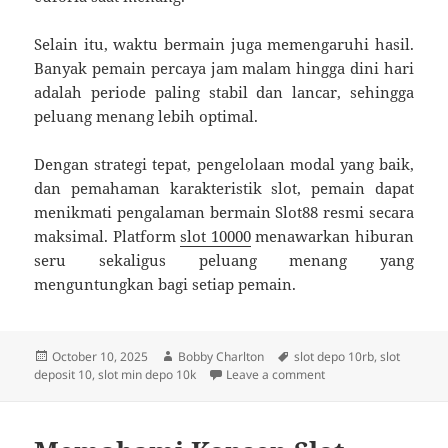
Selain itu, waktu bermain juga memengaruhi hasil.
Banyak pemain percaya jam malam hingga dini hari
adalah periode paling stabil dan lancar, sehingga
peluang menang lebih optimal.
Dengan strategi tepat, pengelolaan modal yang baik,
dan pemahaman karakteristik slot, pemain dapat
menikmati pengalaman bermain Slot88 resmi secara
maksimal. Platform
slot 10000
menawarkan hiburan
seru sekaligus peluang menang yang
menguntungkan bagi setiap pemain.
Posted
Author
Tags
October 10, 2025
Bobby Charlton
slot depo 10rb
,
slot
on
on Situs Slot88 Resmi
deposit 10
,
slot min depo 10k
Leave a comment