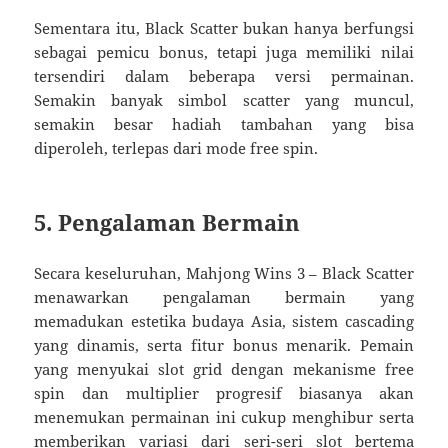
Sementara itu, Black Scatter bukan hanya berfungsi
sebagai pemicu bonus, tetapi juga memiliki nilai
tersendiri dalam beberapa versi permainan.
Semakin banyak simbol scatter yang muncul,
semakin besar hadiah tambahan yang bisa
diperoleh, terlepas dari mode free spin.
5. Pengalaman Bermain
Secara keseluruhan, Mahjong Wins 3 – Black Scatter
menawarkan pengalaman bermain yang
memadukan estetika budaya Asia, sistem cascading
yang dinamis, serta fitur bonus menarik. Pemain
yang menyukai slot grid dengan mekanisme free
spin dan multiplier progresif biasanya akan
menemukan permainan ini cukup menghibur serta
memberikan variasi dari seri-seri slot bertema