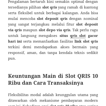
Pengalaman bertaruh kini semakin optimal dengan
tersedianya pilihan
slot qris
yang ramah di kantong
serta fleksibel untuk berbagai kalangan. Anda bisa
mulai mencoba
slot deposit qris
dengan nominal
yang sangat terjangkau melalui fitur
slot deposit
via qris
maupun
slot depo via qris
. Tak perlu ragu
untuk langsung mengakses
situs
qris slot
gacor
hari ini
serta memanfaatkan fasilitas
link slot qris
terkini demi mendapatkan akses bermain yang
responsif, aman, dan tanpa kendala teknis sedikit
pun.
Keuntungan Main di Slot QRIS 10
Ribu dan Cara Transaksinya
Fleksibilitas modal adalah keunggulan utama yang
ditawarkan oleh mekanisme pembayaran modern