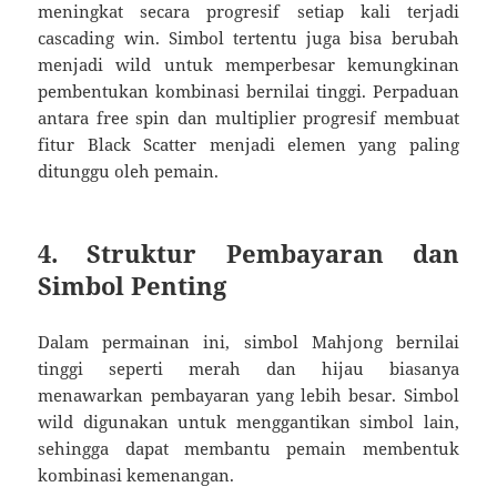
meningkat secara progresif setiap kali terjadi
cascading win. Simbol tertentu juga bisa berubah
menjadi wild untuk memperbesar kemungkinan
pembentukan kombinasi bernilai tinggi. Perpaduan
antara free spin dan multiplier progresif membuat
fitur Black Scatter menjadi elemen yang paling
ditunggu oleh pemain.
4. Struktur Pembayaran dan
Simbol Penting
Dalam permainan ini, simbol Mahjong bernilai
tinggi seperti merah dan hijau biasanya
menawarkan pembayaran yang lebih besar. Simbol
wild digunakan untuk menggantikan simbol lain,
sehingga dapat membantu pemain membentuk
kombinasi kemenangan.