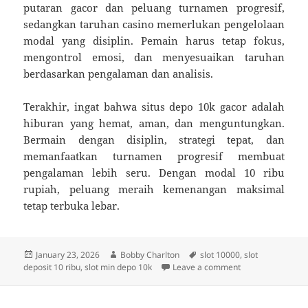
putaran gacor dan peluang turnamen progresif,
sedangkan taruhan casino memerlukan pengelolaan
modal yang disiplin. Pemain harus tetap fokus,
mengontrol emosi, dan menyesuaikan taruhan
berdasarkan pengalaman dan analisis.
Terakhir, ingat bahwa situs depo 10k gacor adalah
hiburan yang hemat, aman, dan menguntungkan.
Bermain dengan disiplin, strategi tepat, dan
memanfaatkan turnamen progresif membuat
pengalaman lebih seru. Dengan modal 10 ribu
rupiah, peluang meraih kemenangan maksimal
tetap terbuka lebar.
Posted
Author
Tags
January 23, 2026
Bobby Charlton
slot 10000
,
slot
on
on Situs Depo 10
deposit 10 ribu
,
slot min depo 10k
Leave a comment