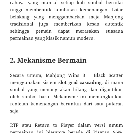
cahaya yang muncul setiap kali simbol bernilai
tinggi membentuk kombinasi kemenangan. Latar
belakang yang menggambarkan meja Mahjong
tradisional juga memberikan kesan autentik
sehingga pemain dapat merasakan suasana
permainan yang klasik namun modern.
2. Mekanisme Bermain
Secara umum, Mahjong Wins 3 – Black Scatter
menggunakan sistem
slot grid cascading
, di mana
simbol yang menang akan hilang dan digantikan
oleh simbol baru. Mekanisme ini memungkinkan
rentetan kemenangan beruntun dari satu putaran
saja.
RTP atau Return to Player dalam versi umum
permainan ini biasanya berada di kisaran 96%,