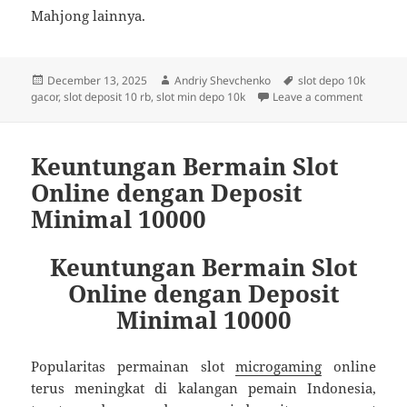
Mahjong lainnya.
Posted
Author
Tags
December 13, 2025
Andriy Shevchenko
slot depo 10k
on
on Slot 
gacor
,
slot deposit 10 rb
,
slot min depo 10k
Leave a comment
Keuntungan Bermain Slot
Online dengan Deposit
Minimal 10000
Keuntungan Bermain Slot
Online dengan Deposit
Minimal 10000
Popularitas permainan slot
microgaming
online
terus meningkat di kalangan pemain Indonesia,