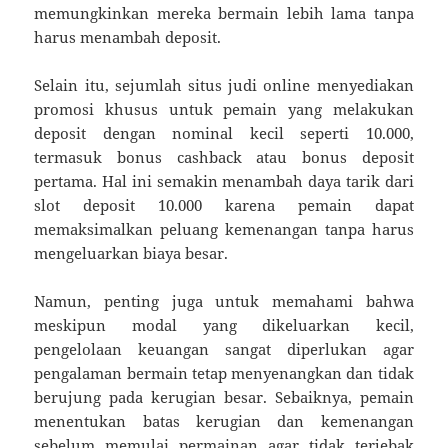
memungkinkan mereka bermain lebih lama tanpa
harus menambah deposit.
Selain itu, sejumlah situs judi online menyediakan
promosi khusus untuk pemain yang melakukan
deposit dengan nominal kecil seperti 10.000,
termasuk bonus cashback atau bonus deposit
pertama. Hal ini semakin menambah daya tarik dari
slot deposit 10.000 karena pemain dapat
memaksimalkan peluang kemenangan tanpa harus
mengeluarkan biaya besar.
Namun, penting juga untuk memahami bahwa
meskipun modal yang dikeluarkan kecil,
pengelolaan keuangan sangat diperlukan agar
pengalaman bermain tetap menyenangkan dan tidak
berujung pada kerugian besar. Sebaiknya, pemain
menentukan batas kerugian dan kemenangan
sebelum memulai permainan agar tidak terjebak