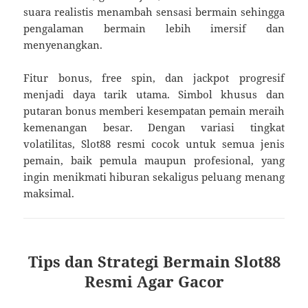
suara realistis menambah sensasi bermain sehingga
pengalaman bermain lebih imersif dan
menyenangkan.
Fitur bonus, free spin, dan jackpot progresif
menjadi daya tarik utama. Simbol khusus dan
putaran bonus memberi kesempatan pemain meraih
kemenangan besar. Dengan variasi tingkat
volatilitas, Slot88 resmi cocok untuk semua jenis
pemain, baik pemula maupun profesional, yang
ingin menikmati hiburan sekaligus peluang menang
maksimal.
Tips dan Strategi Bermain Slot88
Resmi Agar Gacor