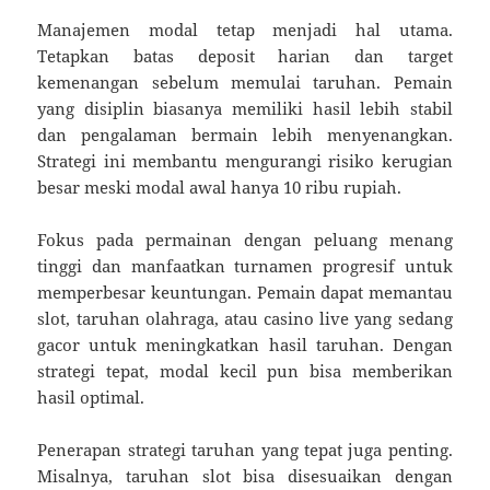
Manajemen modal tetap menjadi hal utama.
Tetapkan batas deposit harian dan target
kemenangan sebelum memulai taruhan. Pemain
yang disiplin biasanya memiliki hasil lebih stabil
dan pengalaman bermain lebih menyenangkan.
Strategi ini membantu mengurangi risiko kerugian
besar meski modal awal hanya 10 ribu rupiah.
Fokus pada permainan dengan peluang menang
tinggi dan manfaatkan turnamen progresif untuk
memperbesar keuntungan. Pemain dapat memantau
slot, taruhan olahraga, atau casino live yang sedang
gacor untuk meningkatkan hasil taruhan. Dengan
strategi tepat, modal kecil pun bisa memberikan
hasil optimal.
Penerapan strategi taruhan yang tepat juga penting.
Misalnya, taruhan slot bisa disesuaikan dengan