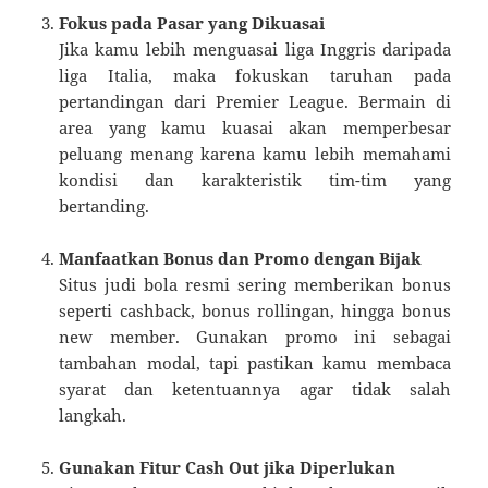
Fokus pada Pasar yang Dikuasai
Jika kamu lebih menguasai liga Inggris daripada
liga Italia, maka fokuskan taruhan pada
pertandingan dari Premier League. Bermain di
area yang kamu kuasai akan memperbesar
peluang menang karena kamu lebih memahami
kondisi dan karakteristik tim-tim yang
bertanding.
Manfaatkan Bonus dan Promo dengan Bijak
Situs judi bola resmi sering memberikan bonus
seperti cashback, bonus rollingan, hingga bonus
new member. Gunakan promo ini sebagai
tambahan modal, tapi pastikan kamu membaca
syarat dan ketentuannya agar tidak salah
langkah.
Gunakan Fitur Cash Out jika Diperlukan