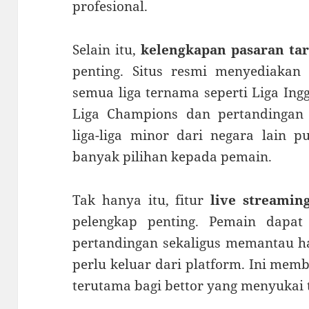
profesional.
Selain itu,
kelengkapan pasaran ta
penting. Situs resmi menyediakan 
semua liga ternama seperti Liga Ingg
Liga Champions dan pertandingan i
liga-liga minor dari negara lain p
banyak pilihan kepada pemain.
Tak hanya itu, fitur
live streamin
pelengkap penting. Pemain dapat
pertandingan sekaligus memantau has
perlu keluar dari platform. Ini me
terutama bagi bettor yang menyukai t