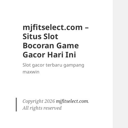
mjfitselect.com –
Situs Slot
Bocoran Game
Gacor Hari Ini
Slot gacor terbaru gampang
maxwin
Copyright 2026
mjfitselect.com
.
All rights reserved