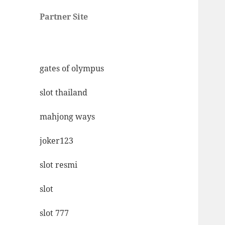
Partner Site
gates of olympus
slot thailand
mahjong ways
joker123
slot resmi
slot
slot 777