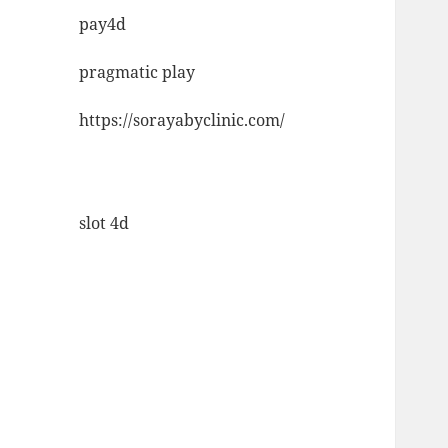
pay4d
pragmatic play
https://sorayabyclinic.com/
slot 4d