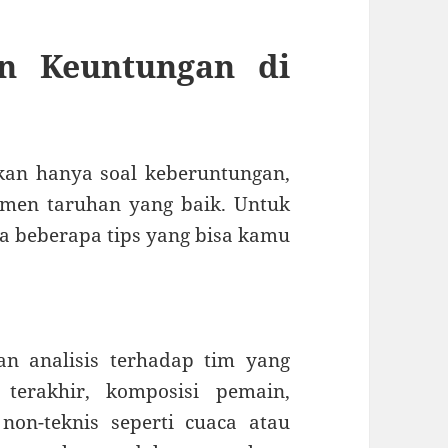
n Keuntungan di
ukan hanya soal keberuntungan,
jemen taruhan yang baik. Untuk
 beberapa tips yang bisa kamu
n analisis terhadap tim yang
 terakhir, komposisi pemain,
r non-teknis seperti cuaca atau