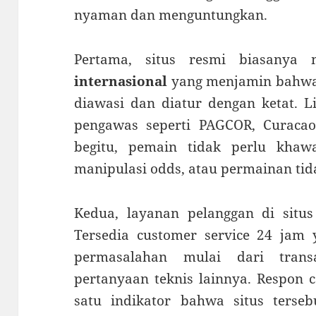
nyaman dan menguntungkan.
Pertama, situs resmi biasanya
internasional
yang menjamin bahwa 
diawasi dan diatur dengan ketat. Li
pengawas seperti PAGCOR, Curaca
begitu, pemain tidak perlu khaw
manipulasi odds, atau permainan tida
Kedua, layanan pelanggan di situs 
Tersedia customer service 24 jam
permasalahan mulai dari transa
pertanyaan teknis lainnya. Respon 
satu indikator bahwa situs terse