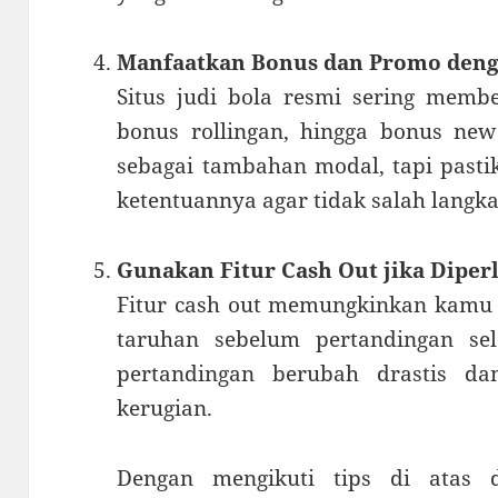
Manfaatkan Bonus dan Promo deng
Situs judi bola resmi sering membe
bonus rollingan, hingga bonus n
sebagai tambahan modal, tapi past
ketentuannya agar tidak salah langka
Gunakan Fitur Cash Out jika Diper
Fitur cash out memungkinkan kamu 
taruhan sebelum pertandingan sele
pertandingan berubah drastis d
kerugian.
Dengan mengikuti tips di atas 