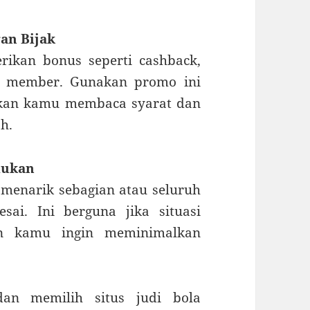
an Bijak
rikan bonus seperti cashback,
ew member. Gunakan promo ini
ikan kamu membaca syarat dan
h.
lukan
menarik sebagian atau seluruh
sai. Ini berguna jika situasi
an kamu ingin meminimalkan
dan memilih situs judi bola