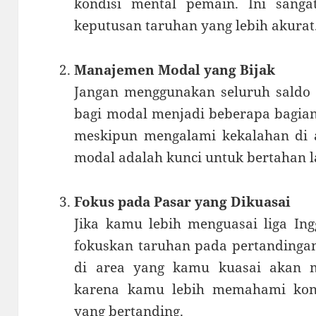
kondisi mental pemain. Ini san
keputusan taruhan yang lebih akurat
Manajemen Modal yang Bijak
Jangan menggunakan seluruh saldo 
bagi modal menjadi beberapa bagian
meskipun mengalami kekalahan di a
modal adalah kunci untuk bertahan 
Fokus pada Pasar yang Dikuasai
Jika kamu lebih menguasai liga Ingg
fokuskan taruhan pada pertandingan
di area yang kamu kuasai akan 
karena kamu lebih memahami kondi
yang bertanding.