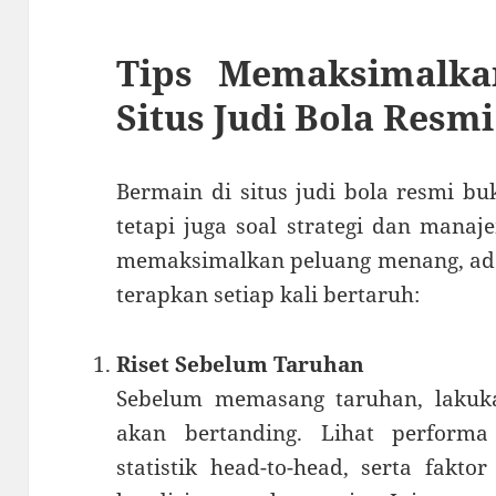
Tips Memaksimalka
Situs Judi Bola Resmi
Bermain di situs judi bola resmi b
tetapi juga soal strategi dan mana
memaksimalkan peluang menang, ada
terapkan setiap kali bertaruh:
Riset Sebelum Taruhan
Sebelum memasang taruhan, lakuka
akan bertanding. Lihat performa
statistik head-to-head, serta fakto