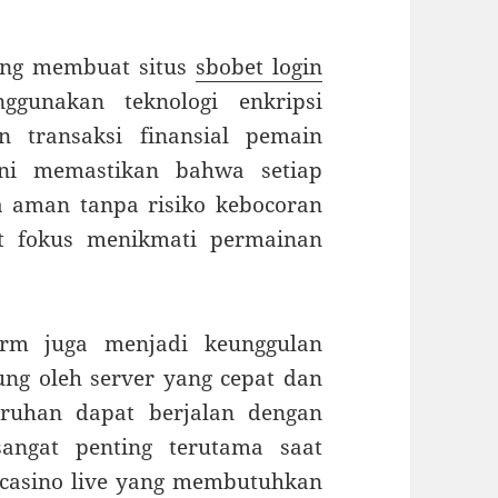
ang membuat situs
sbobet login
ggunakan teknologi enkripsi
n transaksi finansial pemain
 ini memastikan bahwa setiap
a aman tanpa risiko kebocoran
at fokus menikmati permainan
orm juga menjadi keunggulan
ung oleh server yang cepat dan
taruhan dapat berjalan dengan
sangat penting terutama saat
 casino live yang membutuhkan