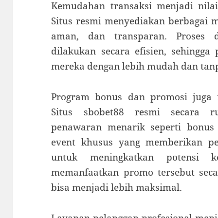
Kemudahan transaksi menjadi nilai
Situs resmi menyediakan berbagai 
aman, dan transparan. Proses 
dilakukan secara efisien, sehingga
mereka dengan lebih mudah dan tan
Program bonus dan promosi juga me
Situs sbobet88 resmi secara r
penawaran menarik seperti bonus d
event khusus yang memberikan p
untuk meningkatkan potensi k
memanfaatkan promo tersebut seca
bisa menjadi lebih maksimal.