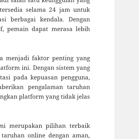
adi salah satu keunggulan yang
 tersedia selama 24 jam untuk
i berbagai kendala. Dengan
f, pemain dapat merasa lebih
ya menjadi faktor penting yang
tform ini. Dengan sistem yang
ntasi pada kepuasan pengguna,
berikan pengalaman taruhan
ingkan platform yang tidak jelas
mi merupakan pilihan terbaik
 taruhan online dengan aman,