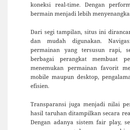
koneksi real-time. Dengan perfo
bermain menjadi lebih menyenangka
Dari segi tampilan, situs ini diran
dan mudah digunakan. Navigasi
permainan yang tersusun rapi, s
berbagai perangkat membuat p
menemukan permainan favorit mer
mobile maupun desktop, pengalam
efisien.
Transparansi juga menjadi nilai p
hasil taruhan ditampilkan secara rea
Dengan adanya sistem fair play, s