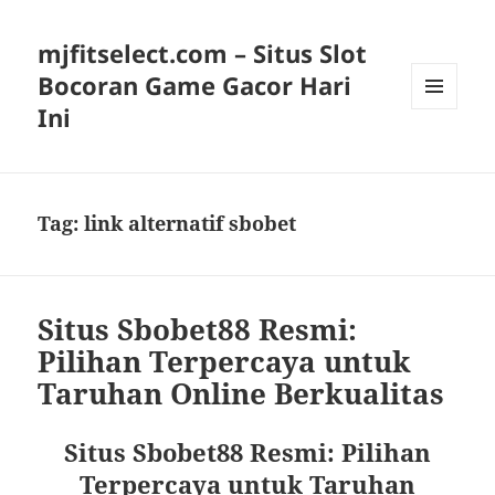
mjfitselect.com – Situs Slot
Bocoran Game Gacor Hari
Ini
MENU
AND
WIDGETS
Tag:
link alternatif sbobet
Situs Sbobet88 Resmi:
Pilihan Terpercaya untuk
Taruhan Online Berkualitas
Situs Sbobet88 Resmi: Pilihan
Terpercaya untuk Taruhan